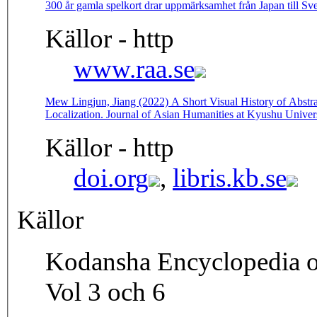
300 år gamla spelkort drar uppmärksamhet från Japan till Sv
Källor - http
www.raa.se
Mew Lingjun, Jiang (2022) A Short Visual History of Abstrac
Localization. Journal of Asian Humanities at Kyushu Universi
Källor - http
doi.org
,
libris.kb.se
Källor
Kodansha Encyclopedia o
Vol 3 och 6