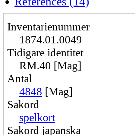
References (14)
Inventarienummer
1874.01.0049
Tidigare identitet
RM.40 [Mag]
Antal
48
48
[Mag]
Sakord
spelkort
Sakord japanska