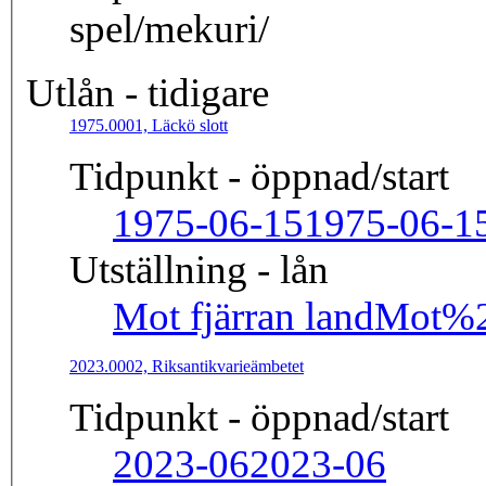
spel/mekuri/
Utlån - tidigare
1975.0001, Läckö slott
Tidpunkt - öppnad/start
1975-06-15
1975-06-1
Utställning - lån
Mot fjärran land
Mot%2
2023.0002, Riksantikvarieämbetet
Tidpunkt - öppnad/start
2023-06
2023-06