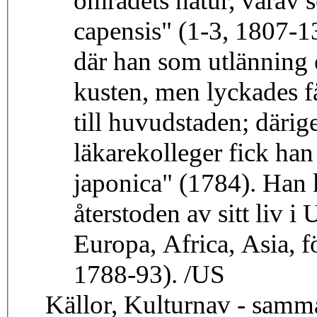
områdets natur, varav 
capensis" (1-3, 1807-13
där han som utlänning e
kusten, men lyckades f
till huvudstaden; däri
läkarekolleger fick han 
japonica" (1784). Han 
återstoden av sitt liv 
Europa, Africa, Asia, för
1788-93). /US
Källor, Kulturnav - samm