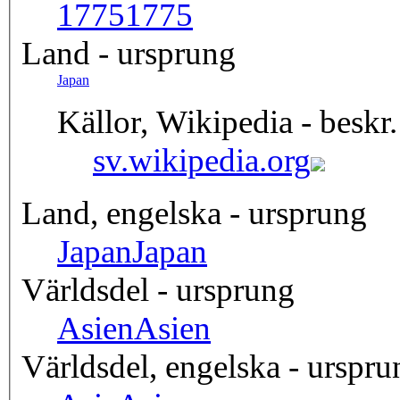
1775
1775
Land - ursprung
Japan
Källor, Wikipedia - beskr.
sv.wikipedia.org
Land, engelska - ursprung
Japan
Japan
Världsdel - ursprung
Asien
Asien
Världsdel, engelska - urspru