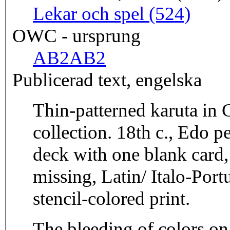
Lekar och spel (524)
OWC - ursprung
AB2
AB2
Publicerad text, engelska
Thin-patterned karuta in
collection. 18th c., Edo p
deck with one blank card,
missing, Latin/ Italo-Por
stencil-colored print.
The bleeding of colors on 