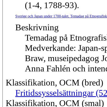
(1-4, 1788-93).
Sverige och Japan under 1700-talet. Temadag på Etnografis
Beskrivning
Temadag på Etnografis
Medverkande: Japan-spec
Braw, museipedagog Jo
Anna Fahlén och inten
Klassifikation, OCM (bred)
Fritidssysselsättningar (5
Klassifikation, OCM (smal)