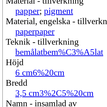
Material - tillverkning
papper
;
pigment
Material, engelska - tillverk
paper
paper
Teknik - tillverkning
bemålat
bem%C3%A5lat
Höjd
6 cm
6%20cm
Bredd
3,5 cm
3%2C5%20cm
Namn - insamlad av