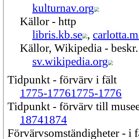
kulturnav.org
Källor - http
libris.kb.se
,
carlotta.
Källor, Wikipedia - beskr.
sv.wikipedia.org
Tidpunkt - förvärv i fält
1775-1776
1775-1776
Tidpunkt - förvärv till musee
1874
1874
Förvärvsomständigheter - i f