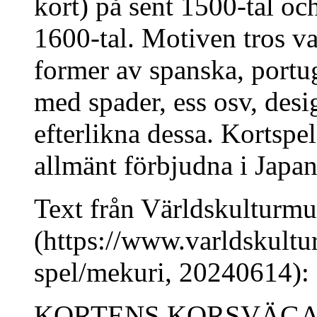
kort) på sent 1500-tal oc
1600-tal. Motiven tros va
former av spanska, portug
med spader, ess osv, design
efterlikna dessa. Kortspe
allmänt förbjudna i Japan
Text från Världskulturmu
(https://www.varldskultur
spel/mekuri, 20240614):
KORTENS KORSVÄG