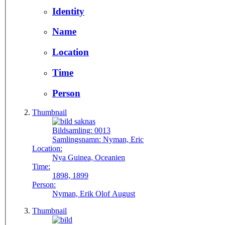
Identity
Name
Location
Time
Person
Thumbnail
Bildsamling:
0013
Samlingsnamn:
Nyman, Eric
Location:
Nya Guinea, Oceanien
Time:
1898, 1899
Person:
Nyman, Erik Olof August
Thumbnail