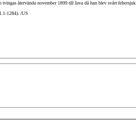
tvingas återvända november 1899 till Java då han blev svårt febersju
1.1-1284). /US