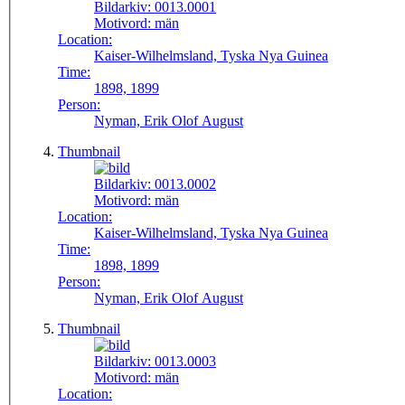
Bildarkiv:
0013.0001
Motivord:
män
Location:
Kaiser-Wilhelmsland, Tyska Nya Guinea
Time:
1898, 1899
Person:
Nyman, Erik Olof August
Thumbnail
Bildarkiv:
0013.0002
Motivord:
män
Location:
Kaiser-Wilhelmsland, Tyska Nya Guinea
Time:
1898, 1899
Person:
Nyman, Erik Olof August
Thumbnail
Bildarkiv:
0013.0003
Motivord:
män
Location: