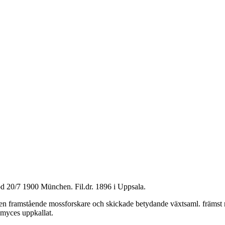
öd 20/7 1900 München. Fil.dr. 1896 i Uppsala.
n framstående mossforskare och skickade betydande växtsaml. främst mo
myces uppkallat.