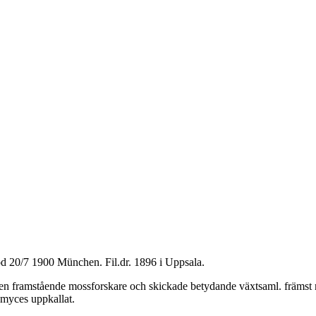
öd 20/7 1900 München. Fil.dr. 1896 i Uppsala.
n framstående mossforskare och skickade betydande växtsaml. främst mo
myces uppkallat.