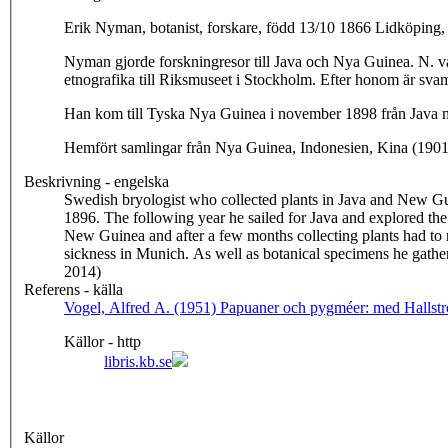
Erik Nyman, botanist, forskare, född 13/10 1866 Lidköping,
Nyman gjorde forskningresor till Java och Nya Guinea. N. var en framstående mossforskare och skickade betydande växtsaml. främst mossor till Uppsala univ. Han sände även en stor saml.
etnografika till Riksmuseet i Stockholm. Efter honom är sv
Han kom till Tyska Nya Guinea i november 1898 från Java me
Hemfört samlingar från Nya Guinea, Indonesien, Kina (190
Beskrivning - engelska
Swedish bryologist who collected plants in Java and New Gu
1896. The following year he sailed for Java and explored the 
New Guinea and after a few months collecting plants had to
sickness in Munich. As well as botanical specimens he gathered
2014)
Referens - källa
Vogel, Alfred A. (1951) Papuaner och pygméer: med Hallstrom
Källor - http
libris.kb.se
Källor