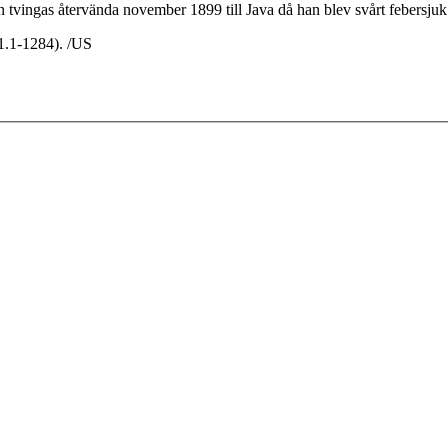
tvingas återvända november 1899 till Java då han blev svårt febersju
1.1-1284). /US