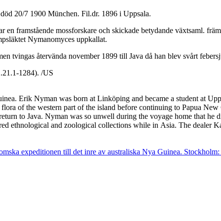
 död 20/7 1900 München. Fil.dr. 1896 i Uppsala.
ampsläktet Nymanomyces uppkallat.
n tvingas återvända november 1899 till Java då han blev svårt febers
1.21.1-1284). /US
inea. Erik Nyman was born at Linköping and became a student at Uppsa
flora of the western part of the island before continuing to Papua New G
 return to Java. Nyman was so unwell during the voyage home that he d
 ethnological and zoological collections while in Asia. The dealer Kaulf
ska expeditionen till det inre av australiska Nya Guinea. Stockholm: