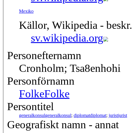
Mexiko
Källor, Wikipedia - beskr.
sv.wikipedia.org
Personefternamn
Cronholm; Tsa8enhohi
Personförnamn
Folke
Folke
Persontitel
generalkonsul
generalkonsul
;
diplomat
diplomat
;
jurist
jurist
Geografiskt namn - annat