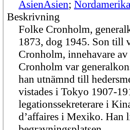
Asien
Asien
;
Nordamerik
Beskrivning
Folke Cronholm, generalko
1873, dog 1945. Son till
Cronholm, innehavare av 
Cronholm var generalkons
han utnämnd till hedersm
vistades i Tokyo 1907-19
legationssekreterare i Ki
d’affaires i Mexiko. Han 
begravningsplatsen.