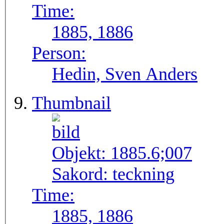
Time:
1885, 1886
Person:
Hedin, Sven Anders
Thumbnail
Objekt:
1885.6;007
Sakord:
teckning
Time:
1885, 1886