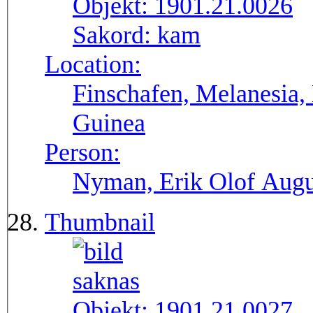
Objekt:
1901.21.0026
Sakord:
kam
Location:
Finschafen, Melanesia,
Guinea
Person:
Nyman, Erik Olof Augu
Thumbnail
Objekt:
1901.21.0027