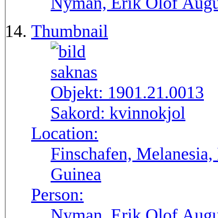
Nyman, Erik Olof Augu
Thumbnail
Objekt:
1901.21.0013
Sakord:
kvinnokjol
Location:
Finschafen, Melanesia,
Guinea
Person:
Nyman, Erik Olof Augu