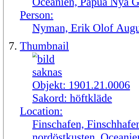
Oceanien, Papua Nya G
Person:
Nyman, Erik Olof Augu
Thumbnail
Objekt:
1901.21.0006
Sakord:
höftkläde
Location:
Finschafen, Finschhafe
nordöstkusten, Oceani