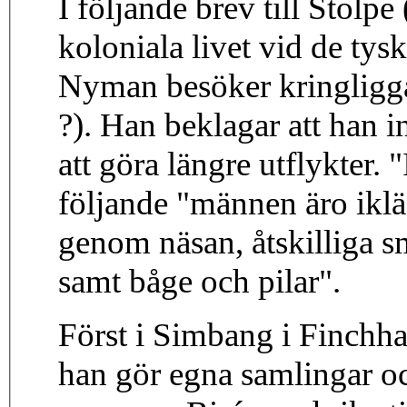
I följande brev till Stolp
koloniala livet vid de tys
Nyman besöker kringligg
?). Han beklagar att han i
att göra längre utflykter.
följande "männen äro iklä
genom näsan, åtskilliga s
samt båge och pilar".
Först i Simbang i Finchh
han gör egna samlingar och