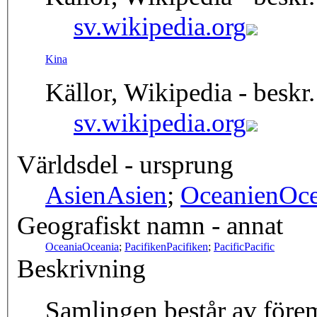
sv.wikipedia.org
Kina
Källor, Wikipedia - beskr.
sv.wikipedia.org
Världsdel - ursprung
Asien
Asien
;
Oceanien
Oce
Geografiskt namn - annat
Oceania
Oceania
;
Pacifiken
Pacifiken
;
Pacific
Pacific
Beskrivning
Samlingen består av före