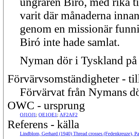
ungraren Biró, med rika t
varit där månaderna inna
genom en missionär funnit
Biró inte hade samlat.
Nyman dör i Tyskland på
Förvärvsomständigheter - til
Förvärvat från Nymans d
OWC - ursprung
OJ1
OJ1
;
OE1
OE1
;
AF2
AF2
Referens - källa
Lindblom, Gerhard (1940) Thread crosses (Fedenkreuze), Par