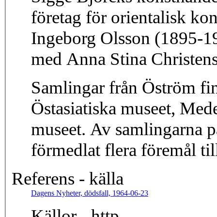
företag för orientalisk k
Ingeborg Olsson (1895-1
med Anna Stina Christen
Samlingar från Öström fi
Östasiatiska museet, Med
museet. Av samlingarna på
förmedlat flera föremål ti
Referens - källa
Dagens Nyheter, dödsfall, 1964-06-23
Källor - http