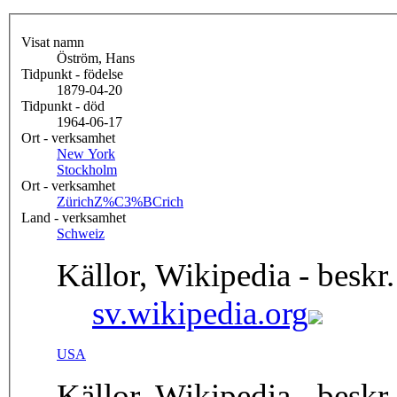
Visat namn
Öström, Hans
Tidpunkt - födelse
1879-04-20
Tidpunkt - död
1964-06-17
Ort - verksamhet
New York
Stockholm
Ort - verksamhet
Zürich
Z%C3%BCrich
Land - verksamhet
Schweiz
Källor, Wikipedia - beskr.
sv.wikipedia.org
USA
Källor, Wikipedia - beskr.