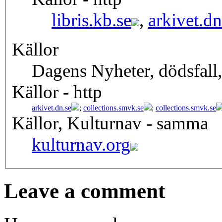
libris.kb.se
,
arkivet.dn
Källor
Dagens Nyheter, dödsfall
Källor - http
arkivet.dn.se
;
collections.smvk.se
;
collections.smvk.se
Källor, Kulturnav - samma
kulturnav.org
Leave a comment