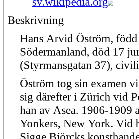
sv.wikipedia.org
Beskrivning
Hans Arvid Öström, född 
Södermanland, död 17 ju
(Styrmansgatan 37), civil
Öström tog sin examen vi
sig därefter i Zürich vid 
han av Asea. 1906-1909 a
Yonkers, New York. Vid 
Sigge Björcks konsthandel