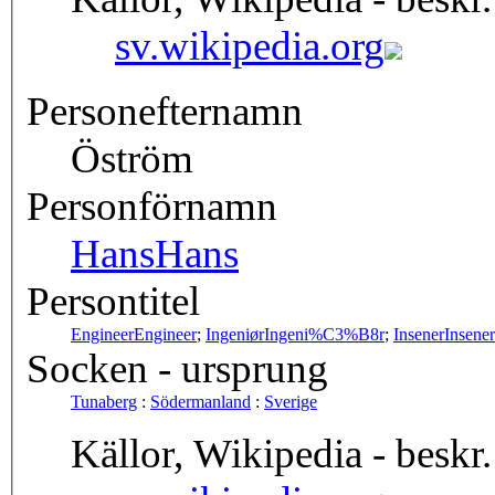
sv.wikipedia.org
Personefternamn
Öström
Personförnamn
Hans
Hans
Persontitel
Engineer
Engineer
;
Ingeniør
Ingeni%C3%B8r
;
Insener
Insener
Socken - ursprung
Tunaberg
:
Södermanland
:
Sverige
Källor, Wikipedia - beskr.