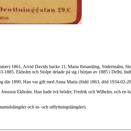
ommer) 1861, Arvid Davids backe 11, Maria församling, Södermalm, Sto
3-1885. Ekholm och Stolpe delade på sig i början av 1885 i Delhi, Indi
dog där 1890. Han var gift med Anna Maria (född 1863, död 1934-02-20)
r Jonsson Ekholm. Han hade två bröder, Fredrik och Wilhelm, och en ha
antalslängder och in- och utflyttningslängder).