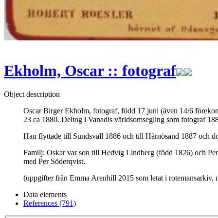
Ekholm, Oscar :: fotograf
Object description
Oscar Birger Ekholm, fotograf, född 17 juni (även 14/6 förek
23 ca 1880. Deltog i Vanadis världsomsegling som fotograf 188
Han flyttade till Sundsvall 1886 och till Härnösand 1887 och 
Familj: Oskar var son till Hedvig Lindberg (född 1826) och Pe
med Per Söderqvist.
(uppgifter från Emma Arenhill 2015 som letat i rotemansarkiv, m
Data elements
References (791)