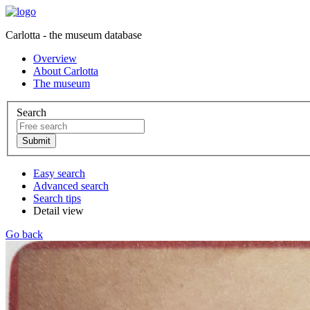
Carlotta - the museum database
Overview
About Carlotta
The museum
Search
Easy search
Advanced search
Search tips
Detail view
Go back