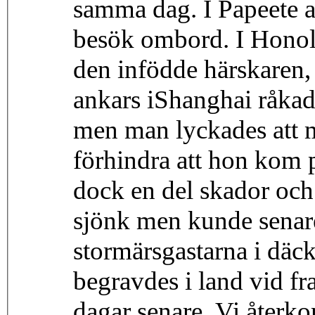
samma dag. I Papeete 
besök ombord. I Honolu
den infödde härskaren,
ankars iShanghai råkad
men man lyckades att 
förhindra att hon kom p
dock en del skador och
sjönk men kunde senare 
stormärsgastarna i däc
begravdes i land vid fr
dagar senare. Vi återko