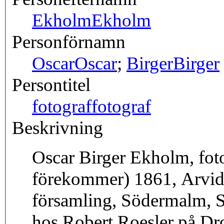
Ekholm
Ekholm
Personförnamn
Oscar
Oscar
;
Birger
Birger
Persontitel
fotograf
fotograf
Beskrivning
Oscar Birger Ekholm, foto
förekommer) 1861, Arvid
församling, Södermalm, S
hos Robert Roesler på Dro