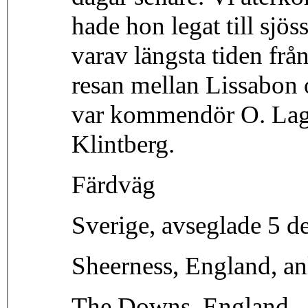
hade hon legat till sjös
varav längsta tiden frå
resan mellan Lissabon 
var kommendör O. Lage
Klintberg.
Färdväg
Sverige, avseglade 5 
Sheerness, England, a
The Downs, England