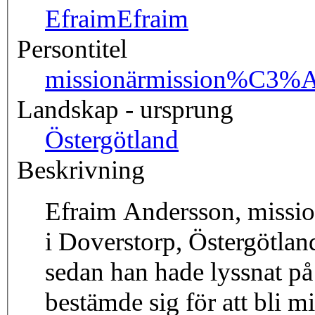
Efraim
Efraim
Persontitel
missionär
mission%C3%A
Landskap - ursprung
Östergötland
Beskrivning
Efraim Andersson, mission
i Doverstorp, Östergötland
sedan han hade lyssnat på
bestämde sig för att bli m