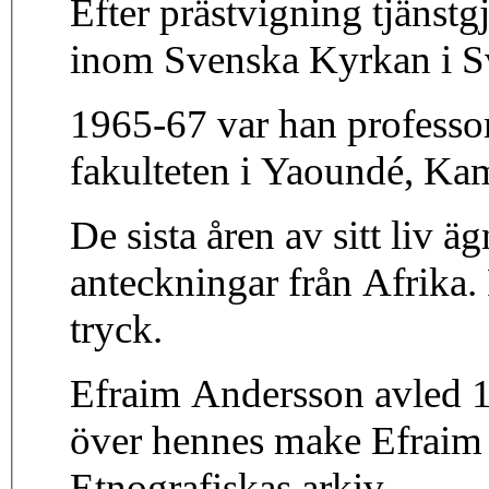
Efter prästvigning tjänst
inom Svenska Kyrkan i S
1965-67 var han professor 
fakulteten i Yaoundé, Ka
De sista åren av sitt liv ä
anteckningar från Afrika. 
tryck.
Efraim Andersson avled 
över hennes make Efrai
Etnografiskas arkiv.