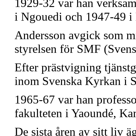
1929-32 var han verksam
i Ngouedi och 1947-49 i 
Andersson avgick som mis
styrelsen för SMF (Sven
Efter prästvigning tjäns
inom Svenska Kyrkan i S
1965-67 var han professor
fakulteten i Yaoundé, Ka
De sista åren av sitt liv 