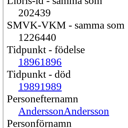
Libris-id - samma som
202439
SMVK-VKM - samma som
1226440
Tidpunkt - födelse
1896
1896
Tidpunkt - död
1989
1989
Personefternamn
Andersson
Andersson
Personförnamn