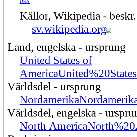
USA
Källor, Wikipedia - beskr.
sv.wikipedia.org
Land, engelska - ursprung
United States of
America
United%20State
Världsdel - ursprung
Nordamerika
Nordamerik
Världsdel, engelska - urspru
North America
North%20