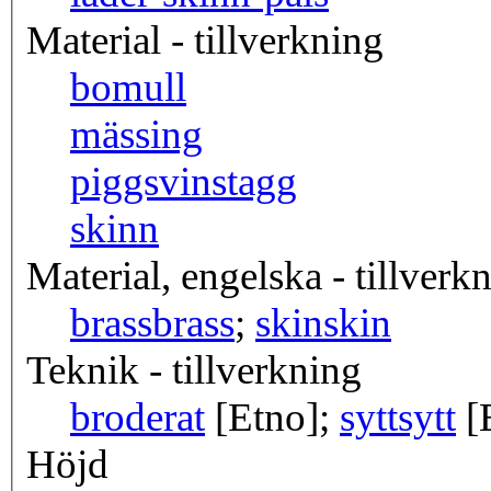
Material - tillverkning
bomull
mässing
piggsvinstagg
skinn
Material, engelska - tillverk
brass
brass
;
skin
skin
Teknik - tillverkning
broderat
[Etno];
sytt
sytt
[
Höjd