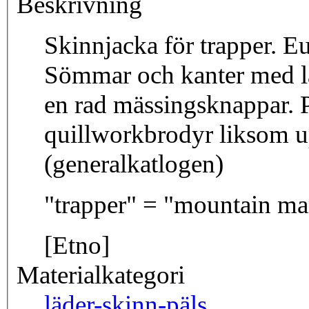
Beskrivning
Skinnjacka för trapper. Eu
Sömmar och kanter med lä
en rad mässingsknappar. 
quillworkbrodyr liksom up
(generalkatlogen)
"trapper" = "mounta
[Etno]
Materialkategori
läder-skinn-päls