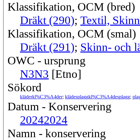
Klassifikation, OCM (bred)
Dräkt (290)
;
Textil, Skin
Klassifikation, OCM (smal)
Dräkt (291)
;
Skinn- och l
OWC - ursprung
N3
N3
[Etno]
Sökord
kläder
kl%C3%A4der
;
klädesplagg
kl%C3%A4desplagg
;
pla
Datum - Konservering
2024
2024
Namn - konservering