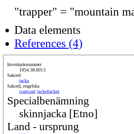
"trapper" = "mountain m
Data elements
References (4)
Inventarienummer
1954.38.0013
Sakord
jacka
Sakord, engelska
coat
coat
;
jacket
jacket
Specialbenämning
skinnjacka [Etno]
Land - ursprung