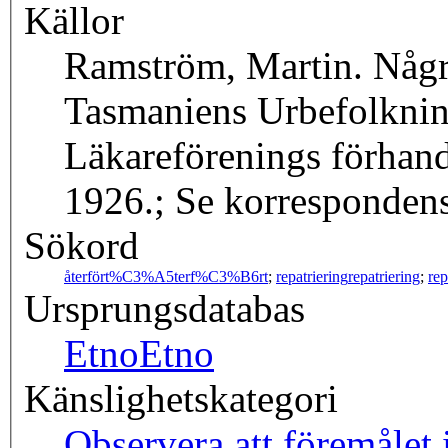
Källor
Ramström, Martin. Någ
Tasmaniens Urbefolknin
Läkareförenings förhan
1926.; Se korrespondens
Sökord
återfört
%C3%A5terf%C3%B6rt
;
repatriering
repatriering
;
rep
Ursprungsdatabas
Etno
Etno
Känslighetskategori
Observera att föremålet 