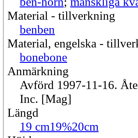
ben-horn
;
mänskliga kv
Material - tillverkning
ben
ben
Material, engelska - tillve
bone
bone
Anmärkning
Avförd 1997-11-16. Återlämnad till Tasmanien Aboriginal Centre
Inc. [Mag]
Längd
19 cm
19%20cm