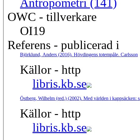
Antropometri (141)
OWC - tillverkare
OI19
Referens - publicerad i
Björklund, Anders (2016). Hövdingens totempåle. Carlsson
Källor - http
libris.kb.se
Östberg, Wilhelm (red.) (2002). Med världen i kappsäcken: s
Källor - http
libris.kb.se