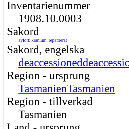
Inventarienummer
1908.10.0003
Sakord
avfört
;
kranium
;
repatrierat
Sakord, engelska
deaccessioned
deaccessi
Region - ursprung
Tasmanien
Tasmanien
Region - tillverkad
Tasmanien
Land - ursprung