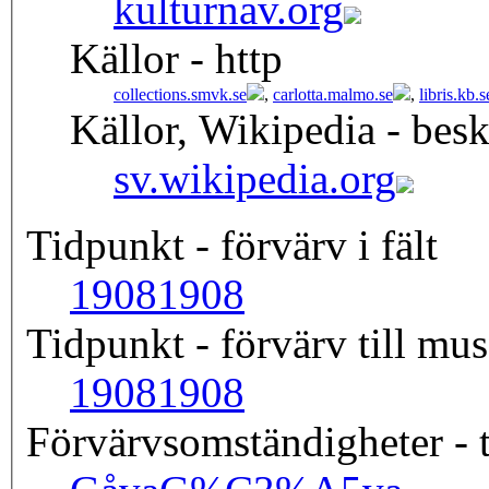
kulturnav.org
Källor - http
collections.smvk.se
,
carlotta.malmo.se
,
libris.kb.s
Källor, Wikipedia - besk
sv.wikipedia.org
Tidpunkt - förvärv i fält
1908
1908
Tidpunkt - förvärv till mus
1908
1908
Förvärvsomständigheter - t