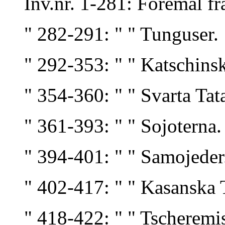
Inv.nr. 1-281: Föremål fr
" 282-291: " " Tunguser.
" 292-353: " " Katschinsk
" 354-360: " " Svarta Tata
" 361-393: " " Sojoterna.
" 394-401: " " Samojeder
" 402-417: " " Kasanska T
" 418-422: " " Tscheremis