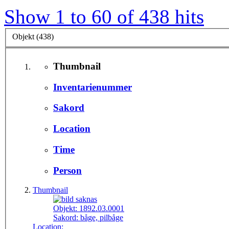
Show 1 to 60 of 438 hits
Objekt (438)
Thumbnail
Inventarienummer
Sakord
Location
Time
Person
Thumbnail
Objekt:
1892.03.0001
Sakord:
båge, pilbåge
Location: