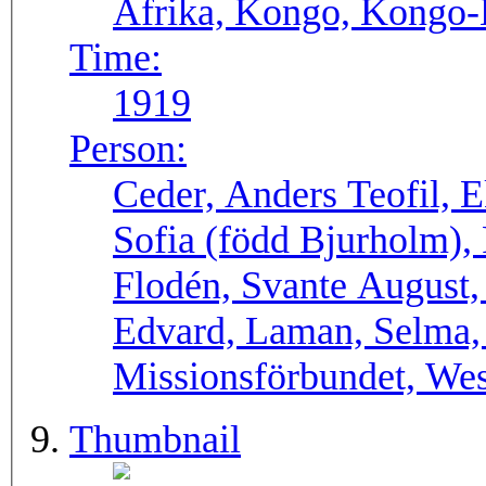
Afrika, Kongo, Kongo-
Time:
1919
Person:
Ceder, Anders Teofil, E
Sofia (född Bjurholm), 
Flodén, Svante August
Edvard, Laman, Selma,
Missionsförbundet, West
Thumbnail