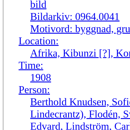
Bildarkiv:
0964.0041
Motivord:
byggnad, gru
Location:
Afrika, Kibunzi [?], K
Time:
1908
Person:
Berthold Knudsen, Sofi
Lindecrantz), Flodén, 
Edvard, Lindström, Carl