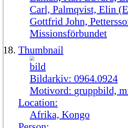
Carl, Palmqvist, Elin (
Gottfrid John, Petterss
Missionsförbundet
Thumbnail
Bildarkiv:
0964.0924
Motivord:
gruppbild, m
Location:
Afrika, Kongo
Person: