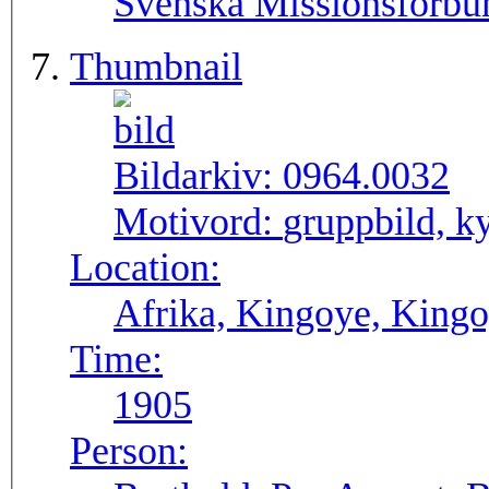
Svenska Missionsförbu
Thumbnail
Bildarkiv:
0964.0032
Motivord:
gruppbild, k
Location:
Afrika, Kingoye, King
Time:
1905
Person: