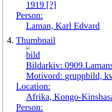
1919 [?]
Person:
Laman, Karl Edvard
Thumbnail
Bildarkiv:
0909.Laman
Motivord:
gruppbild, k
Location:
Afrika, Kongo-Kinshasa
Person: