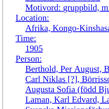
Motivord:
gruppbild, m
Location:
Afrika, Kongo-Kinshas
Time:
1905
Person:
Berthold, Per August, B
Carl Niklas [?], Börriss
Augusta Sofia (född Bj
Laman, Karl Edvard, L