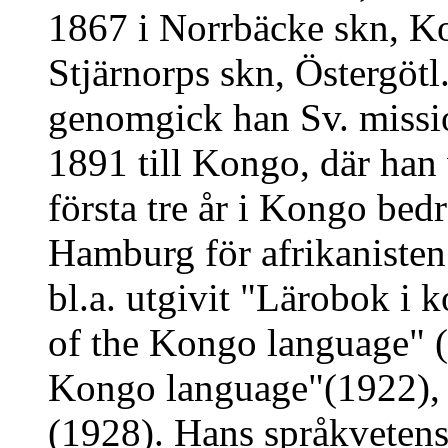
1867 i Norrbäcke skn, Ko
Stjärnorps skn, Östergötl.
genomgick han Sv. missio
1891 till Kongo, där han 
första tre år i Kongo bed
Hamburg för afrikanisten
bl.a. utgivit "Lärobok i
of the Kongo language" (s
Kongo language"(1922),
(1928). Hans språkvetens