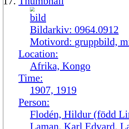
Thumbnail
Bildarkiv:
0964.0912
Motivord:
gruppbild, m
Location:
Afrika, Kongo
Time:
1907, 1919
Person:
Flodén, Hildur (född Li
Laman, Karl Edvard, L