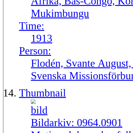
Afrika, Bas-Congo, Ko
Mukimbungu
Time:
1913
Person:
Flodén, Svante August,
Svenska Missionsförbu
Thumbnail
Bildarkiv:
0964.0901