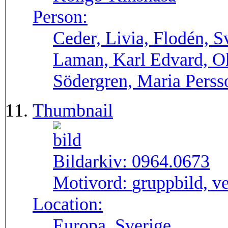
Person:
Ceder, Livia, Flodén, 
Laman, Karl Edvard, O
Södergren, Maria Pers
Thumbnail
Bildarkiv:
0964.0673
Motivord:
gruppbild, v
Location:
Europa, Sverige