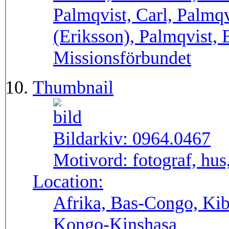
Palmqvist, Carl, Palmqvi
(Eriksson), Palmqvist, 
Missionsförbundet
Thumbnail
Bildarkiv:
0964.0467
Motivord:
fotograf, hus
Location:
Afrika, Bas-Congo, Ki
Kongo-Kinshasa