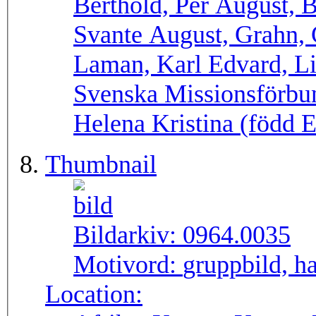
Berthold, Per August, B
Svante August, Grahn,
Laman, Karl Edvard, Li
Svenska Missionsförbun
Helena Kristina (född E
Thumbnail
Bildarkiv:
0964.0035
Motivord:
gruppbild, ha
Location: