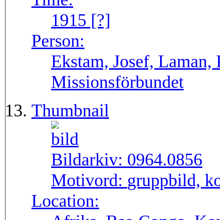
1915 [?]
Person:
Ekstam, Josef, Laman, 
Missionsförbundet
Thumbnail
Bildarkiv:
0964.0856
Motivord:
gruppbild, k
Location: