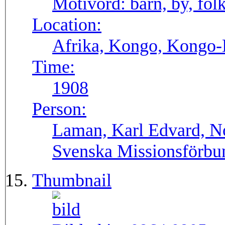
Motivord:
barn, by, fol
Location:
Afrika, Kongo, Kongo-
Time:
1908
Person:
Laman, Karl Edvard, No
Svenska Missionsförbu
Thumbnail