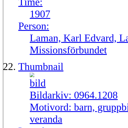
Time:
1907
Person:
Laman, Karl Edvard, L
Missionsförbundet
Thumbnail
Bildarkiv:
0964.1208
Motivord:
barn, gruppb
veranda