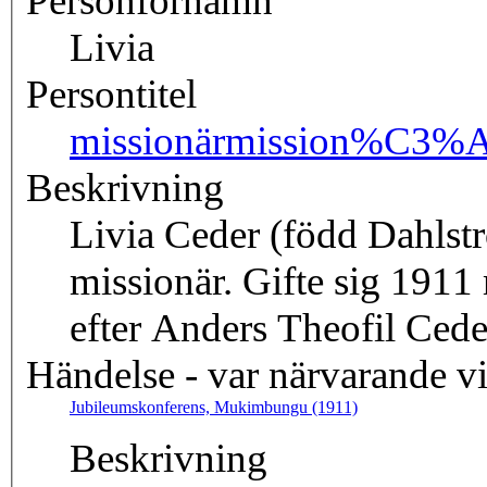
Personförnamn
Livia
Persontitel
missionär
mission%C3%A
Beskrivning
Livia Ceder (född Dahlst
missionär. Gifte sig 191
efter Anders Theofil Cede
Händelse - var närvarande v
Jubileumskonferens, Mukimbungu (1911)
Beskrivning