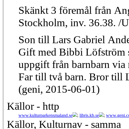
Skänkt 3 föremål från Ang
Stockholm, inv. 36.38. /
Son till Lars Gabriel And
Gift med Bibbi Löfström 
uppgift från barnbarn via 
Far till två barn. Bror ti
(geni, 2015-06-01)
Källor - http
www.kulturparkensmaland.se
;
libris.kb.se
;
www.geni.
Källor, Kulturnav - samma