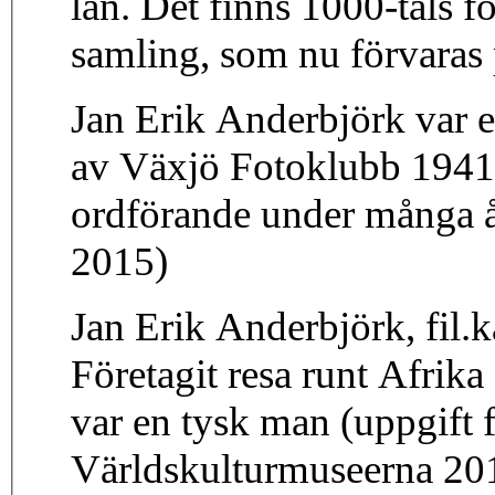
län. Det finns 1000-tals f
samling, som nu förvara
Jan Erik Anderbjörk var e
av Växjö Fotoklubb 1941
ordförande under många å
2015)
Jan Erik Anderbjörk, fil.
Företagit resa runt Afrik
var en tysk man (uppgift f
Världskulturmuseerna 20