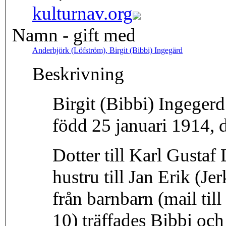
kulturnav.org
Namn - gift med
Anderbjörk (Löfström), Birgit (Bibbi) Ingegärd
Beskrivning
Birgit (Bibbi) Ingeger
född 25 januari 1914, 
Dotter till Karl Gusta
hustru till Jan Erik (Je
från barnbarn (mail ti
10) träffades Bibbi och