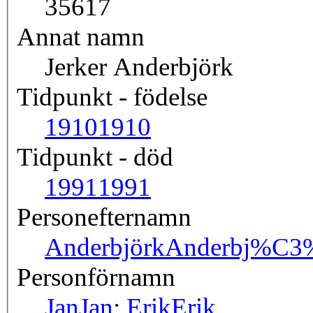
35617
Annat namn
Jerker Anderbjörk
Tidpunkt - födelse
1910
1910
Tidpunkt - död
1991
1991
Personefternamn
Anderbjörk
Anderbj%C3
Personförnamn
Jan
Jan
;
Erik
Erik