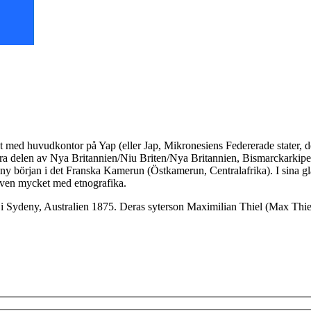
et med huvudkontor på Yap (eller Jap, Mikronesiens Federerade stater, de
ra delen av Nya Britannien/Niu Briten/Nya Britannien, Bismarckarkipela
 en ny början i det Franska Kamerun (Östkamerun, Centralafrika). I si
 även mycket med etnografika.
 Sydeny, Australien 1875. Deras syterson Maximilian Thiel (Max Thiel)