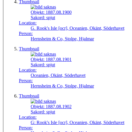
Thumbnail
Objekt:
1887.08.1900
Sakord:
spjut
Location:
G. Rook's Isle [ocr], Oceanien, Okänt, Söderhavet
Person:
Hernsheim & Co, Stolpe, Hjalmar
Thumbnail
Objekt:
1887.08.1901
Sakord:
spjut
Location:
Oceanien, Okänt, Söderhavet
Person:
Hernsheim & Co, Stolpe, Hjalmar
Thumbnail
Objekt:
1887.08.1902
Sakord:
spjut
Location:
G: Rook's Isle [ocr], Oceanien, Okänt, Söderhavet
Person: