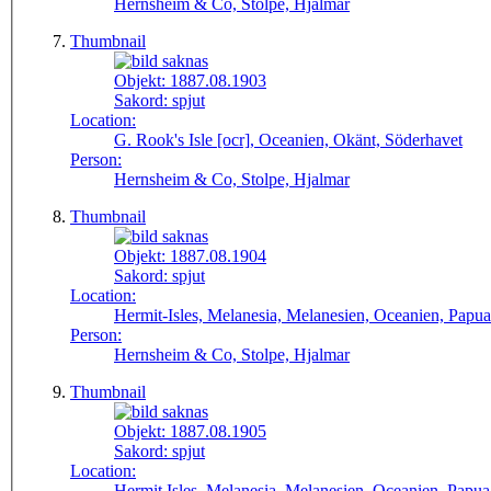
Hernsheim & Co, Stolpe, Hjalmar
Thumbnail
Objekt:
1887.08.1903
Sakord:
spjut
Location:
G. Rook's Isle [ocr], Oceanien, Okänt, Söderhavet
Person:
Hernsheim & Co, Stolpe, Hjalmar
Thumbnail
Objekt:
1887.08.1904
Sakord:
spjut
Location:
Hermit-Isles, Melanesia, Melanesien, Oceanien, Papu
Person:
Hernsheim & Co, Stolpe, Hjalmar
Thumbnail
Objekt:
1887.08.1905
Sakord:
spjut
Location:
Hermit Isles, Melanesia, Melanesien, Oceanien, Papu