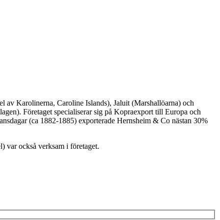
l av Karolinerna, Caroline Islands), Jaluit (Marshallöarna) och
gen). Företaget specialiserar sig på Kopraexport till Europa och
na glansdagar (ca 1882-1885) exporterade Hernsheim & Co nästan 30%
 var också verksam i företaget.