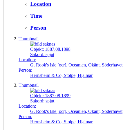
Location
Time
Person
Thumbnail
Objekt:
1887.08.1898
Sakord:
spjut
Location:
G. Rook's Isle [ocr], Oceanien, Okänt, Söderhavet
Person:
Hernsheim & Co, Stolpe, Hjalmar
Thumbnail
Objekt:
1887.08.1899
Sakord:
spjut
Location:
G. Rook's Isle [ocr], Oceanien, Okänt, Söderhavet
Person:
Hernsheim & Co, Stolpe, Hjalmar