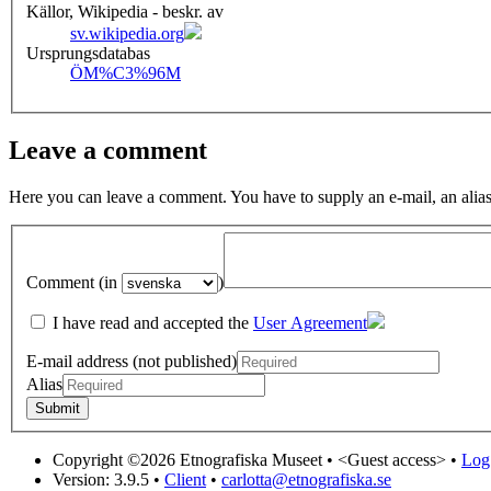
Källor, Wikipedia - beskr. av
sv.wikipedia.org
Ursprungsdatabas
ÖM
%C3%96M
Leave a comment
Here you can leave a comment. You have to supply an e-mail, an alias
Comment (in
)
I have read and accepted the
User Agreement
E-mail address (not published)
Alias
Copyright ©2026 Etnografiska Museet •
<Guest access>
•
Log 
Version: 3.9.5
•
Client
•
carlotta@etnografiska.se