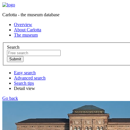
Carlotta - the museum database
Overview
About Carlotta
The museum
Search
Easy search
Advanced search
Search tips
Detail view
Go back