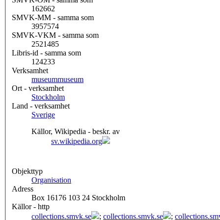
162662
SMVK-MM - samma som
3957574
SMVK-VKM - samma som
2521485
Libris-id - samma som
124233
Verksamhet
museum
museum
Ort - verksamhet
Stockholm
Land - verksamhet
Sverige
Källor, Wikipedia - beskr. av
sv.wikipedia.org
Objekttyp
Organisation
Adress
Box 16176 103 24 Stockholm
Källor - http
collections.smvk.se
;
collections.smvk.se
;
collections.sm