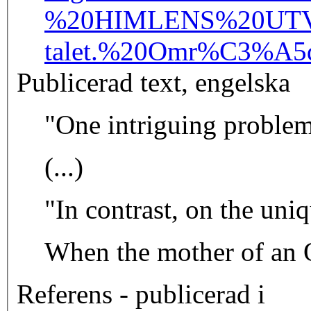
%20HIMLENS%20UTVAL
talet.%20Omr%C3%A5
Publicerad text, engelska
"One intriguing problem 
(...)
"In contrast, on the uniq
When the mother of an Ob
Referens - publicerad i