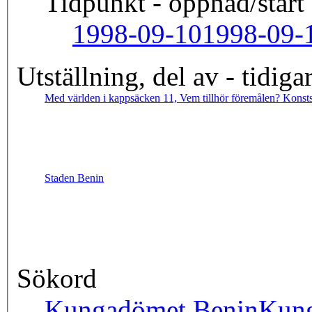
Tidpunkt - öppnad/start
1998-09-10
1998-09-
Utställning, del av - tidiga
Med världen i kappsäcken 11, Vem tillhör föremålen? Konsts
Staden Benin
Sökord
Kungadömet Benin
Kun