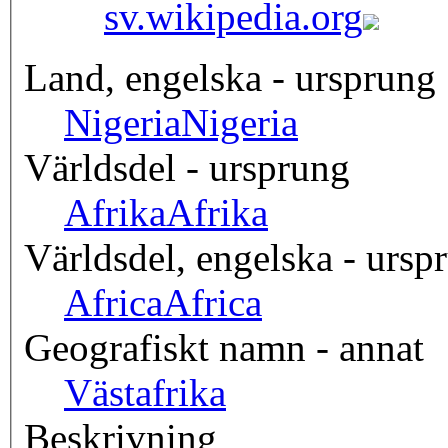
sv.wikipedia.org
Land, engelska - ursprung
Nigeria
Nigeria
Världsdel - ursprung
Afrika
Afrika
Världsdel, engelska - ursp
Africa
Africa
Geografiskt namn - annat
Västafrika
Beskrivning