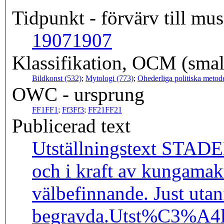
Tidpunkt - förvärv till mus
1907
1907
Klassifikation, OCM (smal
Bildkonst (532)
;
Mytologi (773)
;
Ohederliga politiska metod
OWC - ursprung
FF1
FF1
;
Ff3
Ff3
;
FF21
FF21
Publicerad text
Utställningstext STADEN 1998, Benin City: "DÄR KUNGEN AV NÅD RÅDER ÖVER LIV OCH DÖD" Kungariket Benin ligger i den tropiska regnskogen i södra Nigeria. Majoriteten av dess befolkning är kända som edo, men också grupper av ibo, ijaw, yoruba och itsekiri bor inom rikets gränser. Kungarikets hjärta är dess huvudstad, som förr hette Edo men idag kallas Benin City. Utanför huvudstaden lever det jordbrukande folket i flera hundra byar under sina äldstes ledarskap. Benins kulrurrikedomar blev kända för västvärlden 1897 genom brittisk straffexpedition riktad mot Be
och i kraft av kungamakten till en stad av gudomlig inspiration. "HÖGSÄTET FÖR OBA - HIMLENS UTVALDE" Benin City, i dagens Nigeria hem för omkring 200 000 människor, har alltid varit kungariket Benins administrativa och religiösa centrum, något som också avspeglar sig i dess uppbyggnad. Stadens kärna omges av en dikerad lerjordsmur som enligt traditionen skall ha anlagts av den sittande O
välbefinnande. Just utanför den yttre muren ligger sedan dro
begravda.
Utst%C3%A4l