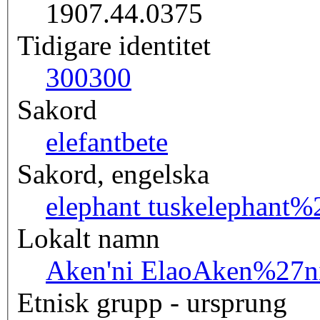
1907.44.0375
Tidigare identitet
300
300
Sakord
elefantbete
Sakord, engelska
elephant tusk
elephant%
Lokalt namn
Aken'ni Elao
Aken%27n
Etnisk grupp - ursprung