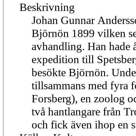
Beskrivning
Johan Gunnar Andersso
Björnön 1899 vilken s
avhandling. Han hade år
expedition till Spetsbe
besökte Björnön. Unde
tillsammans med fyra f
Forsberg), en zoolog o
två hantlangare från T
och fick även ihop en s