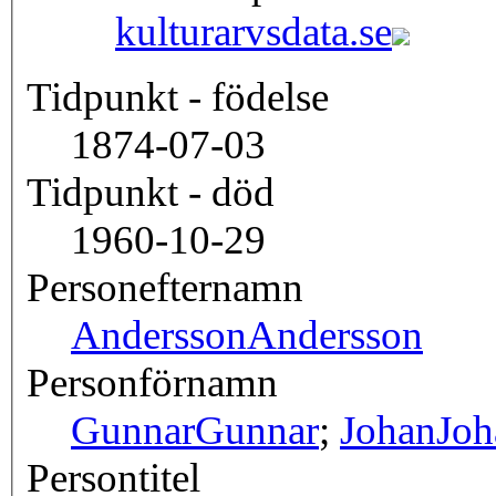
kulturarvsdata.se
Tidpunkt - födelse
1874-07-03
Tidpunkt - död
1960-10-29
Personefternamn
Andersson
Andersson
Personförnamn
Gunnar
Gunnar
;
Johan
Joh
Persontitel