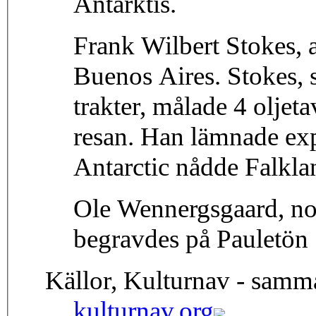
Antarktis.
Frank Wilbert Stokes, 
Buenos Aires. Stokes, 
trakter, målade 4 oljet
resan. Han lämnade exp
Antarctic nådde Falkla
Ole Wennergsgaard, n
begravdes på Pauletön
Källor, Kulturnav - samm
kulturnav.org