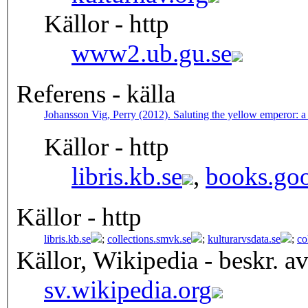
Källor - http
www2.ub.gu.se
Referens - källa
Johansson Vig, Perry (2012). Saluting the yellow emperor: a
Källor - http
libris.kb.se
,
books.goo
Källor - http
libris.kb.se
;
collections.smvk.se
;
kulturarvsdata.se
;
co
Källor, Wikipedia - beskr. a
sv.wikipedia.org