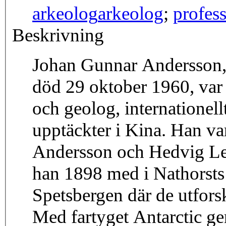
arkeolog
arkeolog
;
profes
Beskrivning
Johan Gunnar Andersson, f
död 29 oktober 1960, var
och geolog, internationell
upptäckter i Kina. Han var
Andersson och Hedvig Le
han 1898 med i Nathorsts 
Spetsbergen där de utfor
Med fartyget Antarctic g