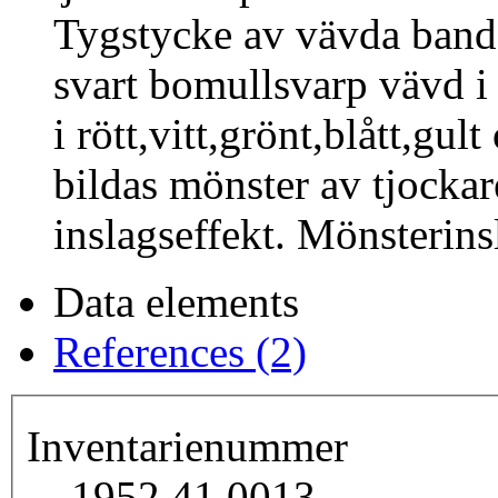
Tygstycke av vävda band
svart bomullsvarp vävd i
i rött,vitt,grönt,blått,g
bildas mönster av tjockar
inslagseffekt. Mönsterinsl
Data elements
References (2)
Inventarienummer
1952.41.0013