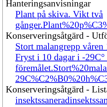
Hanteringsanvisningar
Plant på skiva. Vikt två
gånger.
Plant%20p%C3
Konserveringsåtgärd - Utf
Stort malangrepp våren 
Fryst i 10 dagar i -29C°
föremålet.
Stort%20mal
29C%C2%B0%20h%C3%
Konserveringsåtgärd - List
insektssanerad
insektssa