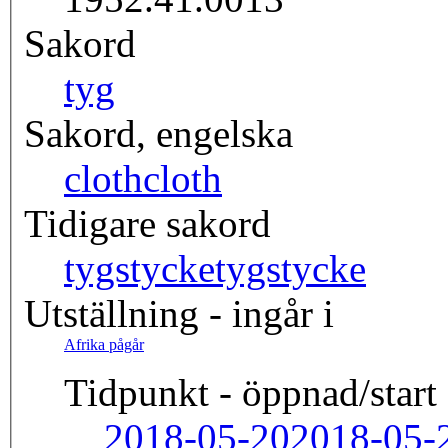
Sakord
tyg
Sakord, engelska
cloth
cloth
Tidigare sakord
tygstycke
tygstycke
Utställning - ingår i
Afrika pågår
Tidpunkt - öppnad/start
2018-05-20
2018-05-