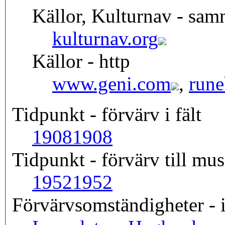
Källor, Kulturnav - sa
kulturnav.org
Källor - http
www.geni.com
,
rune
Tidpunkt - förvärv i fält
1908
1908
Tidpunkt - förvärv till mus
1952
1952
Förvärvsomständigheter - i