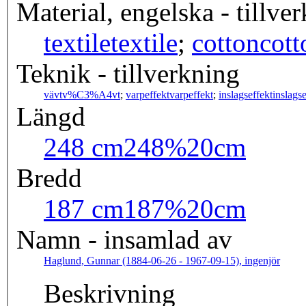
Material, engelska - tillve
textile
textile
;
cotton
cott
Teknik - tillverkning
vävt
v%C3%A4vt
;
varpeffekt
varpeffekt
;
inslagseffekt
inslagse
Längd
248 cm
248%20cm
Bredd
187 cm
187%20cm
Namn - insamlad av
Haglund, Gunnar (1884-06-26 - 1967-09-15), ingenjör
Beskrivning