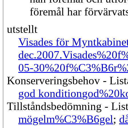
föremål har förvärvat
utstellt
Visades för Myntkabinet
dec.2007.
Visades%20f
05-30%20f%C3%B6r%2
Konserveringsbehov - List
god kondition
god%20ko
Tillståndsbedömning - Lis
mögel
m%C3%B6gel
;
då