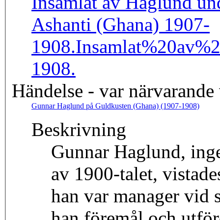
Insamlat av Haglund und
Ashanti (Ghana) 1907-
1908.
Insamlat%20av%
1908.
Händelse - var närvarande
Gunnar Haglund på Guldkusten (Ghana) (1907-1908)
Beskrivning
Gunnar Haglund, inge
av 1900-talet, vistad
han var manager vid s
han föremål och utför