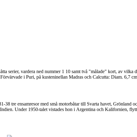
d åtta serier, vardera ned nummer 1 10 samt två "målade" kort, av vilka 
. Förvärvade i Puri, på kusteninellan Madras och Calcutta: Diam. 6,7 cm
931-38 tre ensamresor med små motorbåtar till Svarta havet, Grönland 
ndien. Under 1950-talet vistades hon i Argentina och Kalifornien, flytta