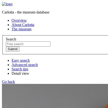
Carlotta - the museum database
Overview
About Carlotta
The museum
Search
Easy search
Advanced search
Search tips
Detail view
Go back