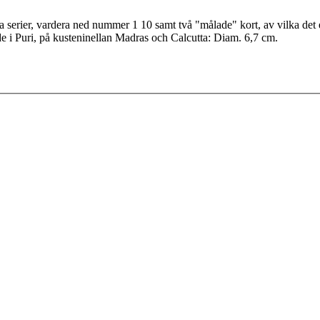
åtta serier, vardera ned nummer 1 10 samt två "målade" kort, av vilka det
ade i Puri, på kusteninellan Madras och Calcutta: Diam. 6,7 cm.