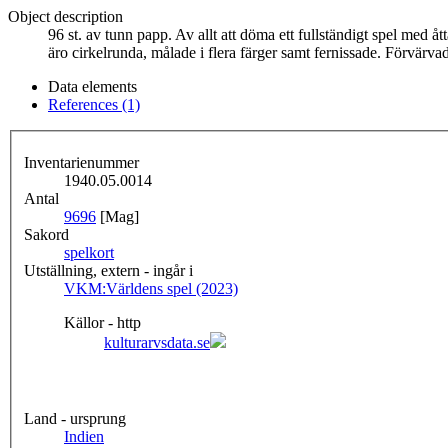
Object description
96 st. av tunn papp. Av allt att döma ett fullständigt spel med 
äro cirkelrunda, målade i flera färger samt fernissade. Förvärv
Data elements
References (1)
Inventarienummer
1940.05.0014
Antal
96
96
[Mag]
Sakord
spelkort
Utställning, extern - ingår i
VKM:Världens spel (2023)
Källor - http
kulturarvsdata.se
Land - ursprung
Indien