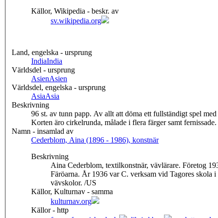
Källor, Wikipedia - beskr. av
sv.wikipedia.org
Land, engelska - ursprung
India
India
Världsdel - ursprung
Asien
Asien
Världsdel, engelska - ursprung
Asia
Asia
Beskrivning
96 st. av tunn papp. Av allt att döma ett fullständigt spel me
Korten äro cirkelrunda, målade i flera färger samt fernissade
Namn - insamlad av
Cederblom, Aina (1896 - 1986), konstnär
Beskrivning
Aina Cederblom, textilkonstnär, vävlärare. Företog 1
Färöarna. År 1936 var C. verksam vid Tagores skola i I
vävskolor. /US
Källor, Kulturnav - samma
kulturnav.org
Källor - http