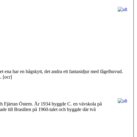
det ena har en bågskytt, det andra ett fantasidjur med fågelhuvud.
. [ocr]
och Fjärran Östern. År 1934 byggde C. en vävskola på
de till Brasilien på 1960-talet och byggde där två