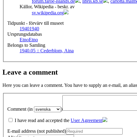
forum.faroe-islands.de
,
libris.kb.se
,
carlotta.malm
Källor, Wikipedia - beskr. av
sv.wikipedia.org
Tidpunkt - förvärv till museet
1940
1940
Ursprungsdatabas
Etno
Etno
Belongs to Samling
1940.05 :: Cederblom, Aina
Leave a comment
Here you can leave a comment. You have to supply an e-mail, an alias
Comment (in
)
I have read and accepted the
User Agreement
E-mail address (not published)