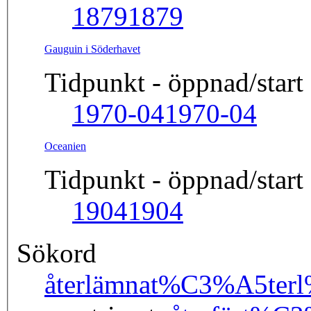
1879
1879
Gauguin i Söderhavet
Tidpunkt - öppnad/start
1970-04
1970-04
Oceanien
Tidpunkt - öppnad/start
1904
1904
Sökord
återlämnat
%C3%A5ter