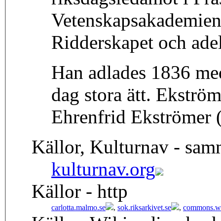
Vetenskapsakademien. 
Ridderskapet och ade
Han adlades 1836 med
dag stora ätt. Ekström
Ehrenfrid Ekströmer 
Källor, Kulturnav - sa
kulturnav.org
Källor - http
carlotta.malmo.se
,
sok.riksarkivet.se
,
commons.wi