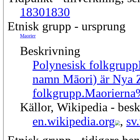
1830
1830
Etnisk grupp - ursprung
Maorier
Beskrivning
Polynesisk folkgrupp
namn Māori) är Nya Z
folkgrupp.
Maoriern
Källor, Wikipedia - besk
en.wikipedia.org
,
sv