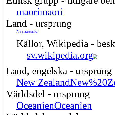
Etnisk grupp - tidigare b
maori
maori
Land - ursprung
Nya Zeeland
Källor, Wikipedia - besk
sv.wikipedia.org
Land, engelska - ursprung
New Zealand
New%20Ze
Världsdel - ursprung
Oceanien
Oceanien