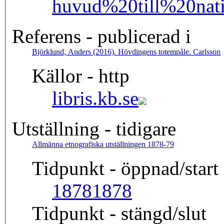
huvud%20till%20n
Referens - publicerad i
Björklund, Anders (2016). Hövdingens totempåle. Carlsson
Källor - http
libris.kb.se
Utställning - tidigare
Allmänna etnografiska utställningen 1878-79
Tidpunkt - öppnad/start
1878
1878
Tidpunkt - stängd/slut