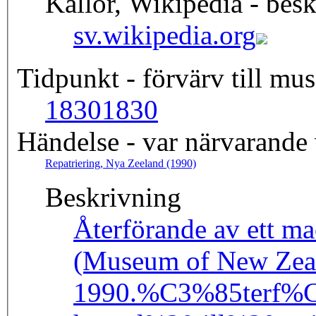
Källor, Wikipedia - besk
sv.wikipedia.org
Tidpunkt - förvärv till mus
1830
1830
Händelse - var närvarande
Repatriering, Nya Zeeland (1990)
Beskrivning
Återförande av ett ma
(Museum of New Zeal
1990.
%C3%85terf%C