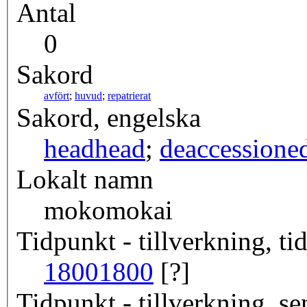
Antal
0
Sakord
avfört
;
huvud
;
repatrierat
Sakord, engelska
head
head
;
deaccessione
Lokalt namn
mokomokai
Tidpunkt - tillverkning, tid
1800
1800
[?]
Tidpunkt - tillverkning, se