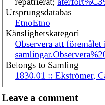
repatrierat;
återfört
%C3%
Ursprungsdatabas
Etno
Etno
Känslighetskategori
Observera att föremålet 
samlingar.
Observera%2
Belongs to Samling
1830.01 :: Ekströme
Leave a comment