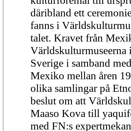
kulturföremål till ursp
däribland ett ceremoni
fanns i Världskulturmu
talet. Kravet från Mexi
Världskulturmuseerna i
Sverige i samband med e
Mexiko mellan åren 193
olika samlingar på Etn
beslut om att Världsku
Maaso Kova till yaquif
med FN:s expert­mekanis