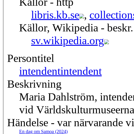
Källor - http
libris.kb.se
,
collectio
Källor, Wikipedia - beskr.
sv.wikipedia.org
Persontitel
intendent
intendent
Beskrivning
Maria Dahlström, intenden
vid Världskulturmuseerna
Händelse - var närvarande v
En dag om Samoa (2024)