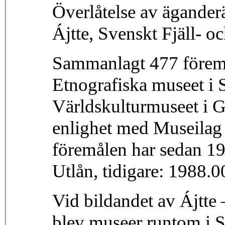
Överlåtelse av äganderä
Ájtte, Svenskt Fjäll-
Sammanlagt 477 föremå
Etnografiska museet i 
Världskulturmuseet i G
enlighet med Museilag
föremålen har sedan 19
Utlån, tidigare: 1988.
Vid bildandet av Ájtte
blev museer runtom i S