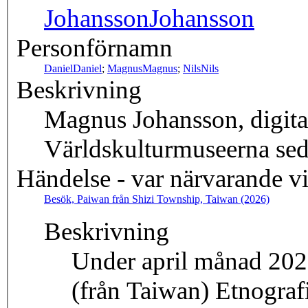
Johansson
Johansson
Personförnamn
Daniel
Daniel
;
Magnus
Magnus
;
Nils
Nils
Beskrivning
Magnus Johansson, digita
Världskulturmuseerna se
Händelse - var närvarande v
Besök, Paiwan från Shizi Township, Taiwan (2026)
Beskrivning
Under april månad 202
(från Taiwan) Etnogra