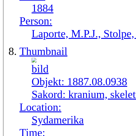
1884
Person:
Laporte, M.P.J., Stolpe
Thumbnail
Objekt:
1887.08.0938
Sakord:
kranium, skelett
Location:
Sydamerika
Time: