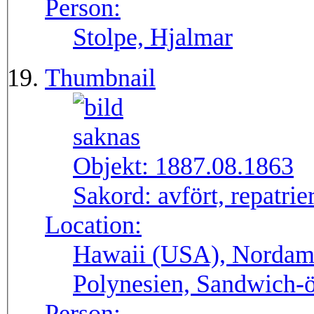
Person:
Stolpe, Hjalmar
Thumbnail
Objekt:
1887.08.1863
Sakord:
avfört, repatrie
Location:
Hawaii (USA), Nordame
Polynesien, Sandwich-
Person: