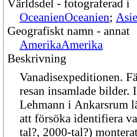
Världsdel - fotograferad i
Oceanien
Oceanien
;
Asi
Geografiskt namn - annat
Amerika
Amerika
Beskrivning
Vanadisexpeditionen. Fä
resan insamlade bilder. 
Lehmann i Ankarsrum lät
att försöka identifiera 
tal?, 2000-tal?) monterat