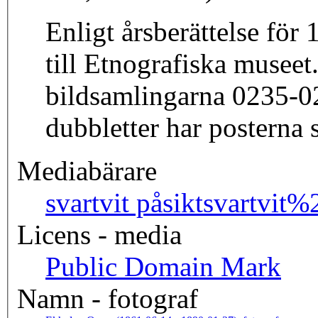
Enligt årsberättelse för
till Etnografiska musee
bildsamlingarna 0235-0237. En del av bilderna i de samlingarna finns även i samling 0007. I de fall det är
dubbletter har posterna s
Mediabärare
svartvit påsikt
svartvit
Licens - media
Public Domain Mark
Namn - fotograf