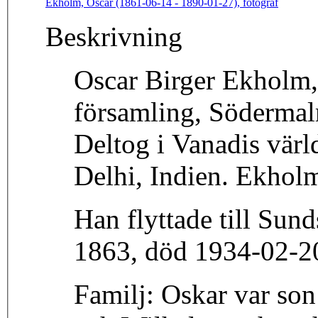
Ekholm, Oscar (1861-06-14 - 1890-01-27), fotograf
Beskrivning
Oscar Birger Ekholm,
församling, Södermal
Deltog i Vanadis vär
Delhi, Indien. Ekholm
Han flyttade till Sun
1863, död 1934-02-20
Familj: Oskar var son