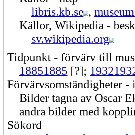
libris.kb.se
,
museum.
Källor, Wikipedia - besk
sv.wikipedia.org
Tidpunkt - förvärv till mus
1885
1885
[?];
1932
193
Förvärvsomständigheter - i
Bilder tagna av Oscar E
andra bilder med koppling
Sökord