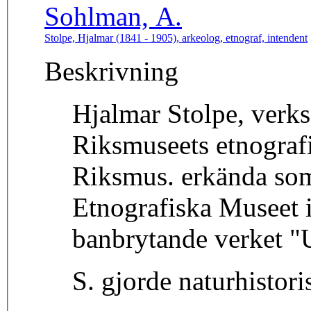
Sohlman, A.
Stolpe, Hjalmar (1841 - 1905), arkeolog, etnograf, intendent
Beskrivning
Hjalmar Stolpe, verk
Riksmuseets etnografiska avd. från 1903 till
Riksmus. erkända som 
Etnografiska Museet 
banbrytande verket "U
S. gjorde naturhistor