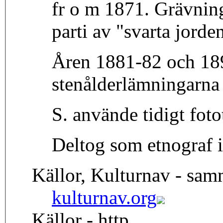
fr o m 1871. Grävning
parti av "svarta jorde
Åren 1881-82 och 189
stenålderlämningarna 
S. använde tidigt foto
Deltog som etnograf 
Källor, Kulturnav - sa
kulturnav.org
Källor - http