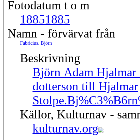
Fotodatum t o m
1885
1885
Namn - förvärvat från
Fabricius, Björn
Beskrivning
Björn Adam Hjalmar S
dotterson till Hjalmar
Stolpe.
Bj%C3%B6rn%
Källor, Kulturnav - sa
kulturnav.org