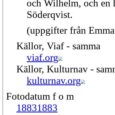
och Wilhelm, och en h
Söderqvist.
(uppgifter från Emma 
Källor, Viaf - samma
viaf.org
Källor, Kulturnav - sa
kulturnav.org
Fotodatum f o m
1883
1883