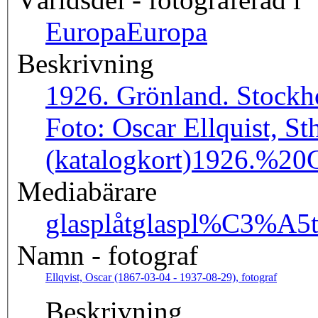
Europa
Europa
Beskrivning
1926. Grönland. Stockho
Foto: Oscar Ellquist, St
(katalogkort)
1926.%20
Mediabärare
glasplåt
glaspl%C3%A5
Namn - fotograf
Ellqvist, Oscar (1867-03-04 - 1937-08-29), fotograf
Beskrivning