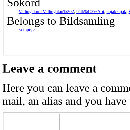
Sökord
Vallingatan 2
Vallingatan%202
;
båt
b%C3%A5t
;
kajak
kajak
;
Belongs to Bildsamling
<empty>
Leave a comment
Here you can leave a comme
mail, an alias and you have