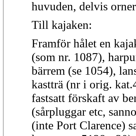
Till kajaken:
Framför hålet en kaja
(som nr. 1087), harpu
bärrem (se 1054), lan
kastträ (nr i orig. ka
fastsatt förskaft av b
(sårpluggar etc, sanno
(inte Port Clarence) s