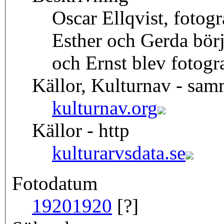
Oscar Ellqvist, fotogr
Esther och Gerda bör
och Ernst blev fotogr
Källor, Kulturnav - sa
kulturnav.org
Källor - http
kulturarvsdata.se
Fotodatum
1920
1920
[?]