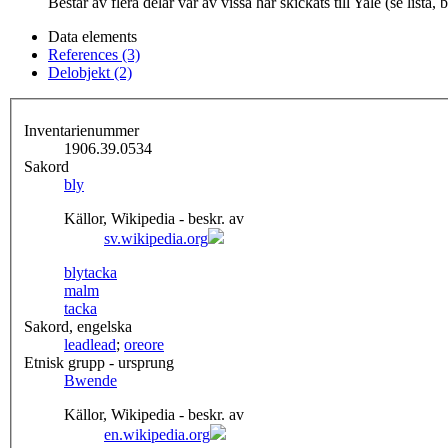
Består av flera delar var av vissa har skickats till Yale (se lista,
Data elements
References (3)
Delobjekt (2)
Inventarienummer
1906.39.0534
Sakord
bly
Källor, Wikipedia - beskr. av
sv.wikipedia.org
blytacka
malm
tacka
Sakord, engelska
lead
lead
;
ore
ore
Etnisk grupp - ursprung
Bwende
Källor, Wikipedia - beskr. av
en.wikipedia.org