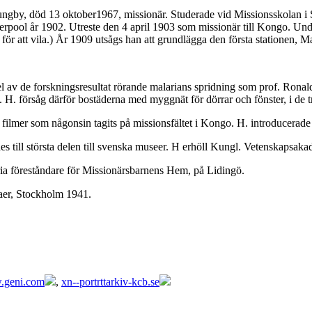
ngby, död 13 oktober1967, missionär. Studerade vid Missionsskolan i 
erpool år 1902. Utreste den 4 april 1903 som missionär till Kongo. Un
ör att vila.) År 1909 utsågs han att grundlägga den första stationen, 
el av de forskningsresultat rörande malarians spridning som prof. Rona
 H. försåg därför bostäderna med myggnät för dörrar och fönster, i de 
a filmer som någonsin tagits på missionsfältet i Kongo. H. introducera
 till största delen till svenska museer. H erhöll Kungl. Vetenskapsak
 föreståndare för Missionärsbarnens Hem, på Lidingö.
aer, Stockholm 1941.
geni.com
,
xn--portrttarkiv-kcb.se