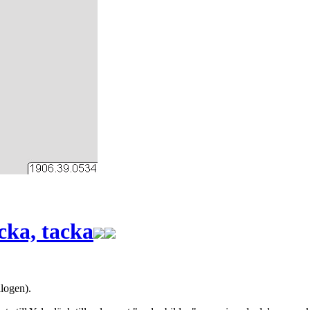
cka, tacka
logen).