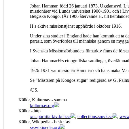
Johan Hammar, född 26 januari 1873, Ugglansryd, Lju
missionärer vid Lunds universitet 1900-1901 och i Liv
Belgiska Kongo. (År 1906 återvände H. till hemlandet f
H:s aktiva missionstjänst upphörde i oktober 1916.
Under sina studier i England hade han kommit att ta d
parasit, som överfördes till människa genom en mygga.
I Svenska Missionsförbundets filmarkiv finns de först
Johan HammarH:s etnografiska samlingar, överlämnades
1926-1931 var missionär Hammar och hans maka Maria
Se "Mästaren på Kongos stigar" redigerad av G. Palm
/US.
Källor, Kulturnav - samma
kulturnav.org
Källor - http
xn--portrttarkiv-kcb.se
,
collections.smvk.se
,
www.
Källor, Wikipedia - beskr. av
sv.wikipedia.org