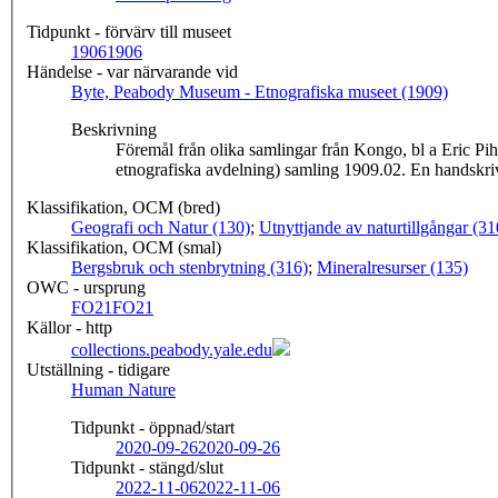
Tidpunkt - förvärv till museet
1906
1906
Händelse - var närvarande vid
Byte, Peabody Museum - Etnografiska museet (1909)
Beskrivning
Föremål från olika samlingar från Kongo, bl a Eric Pi
etnografiska avdelning) samling 1909.02. En handskrive
Klassifikation, OCM (bred)
Geografi och Natur (130)
;
Utnyttjande av naturtillgångar (31
Klassifikation, OCM (smal)
Bergsbruk och stenbrytning (316)
;
Mineralresurser (135)
OWC - ursprung
FO21
FO21
Källor - http
collections.peabody.yale.edu
Utställning - tidigare
Human Nature
Tidpunkt - öppnad/start
2020-09-26
2020-09-26
Tidpunkt - stängd/slut
2022-11-06
2022-11-06