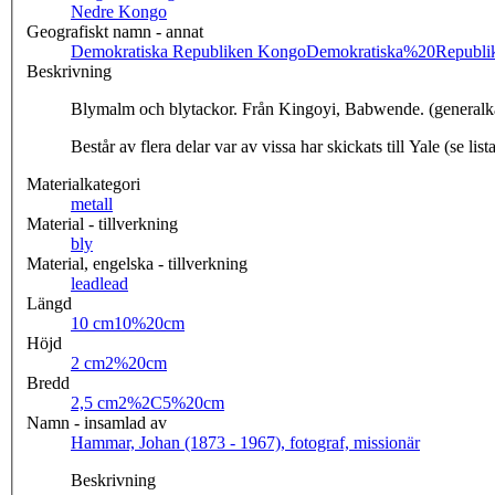
Nedre Kongo
Geografiskt namn - annat
Demokratiska Republiken Kongo
Demokratiska%20Republ
Beskrivning
Blymalm och blytackor. Från Kingoyi, Babwende. (generalk
Består av flera delar var av vissa har skickats till Yale (se lis
Materialkategori
metall
Material - tillverkning
bly
Material, engelska - tillverkning
lead
lead
Längd
10 cm
10%20cm
Höjd
2 cm
2%20cm
Bredd
2,5 cm
2%2C5%20cm
Namn - insamlad av
Hammar, Johan (1873 - 1967), fotograf, missionär
Beskrivning