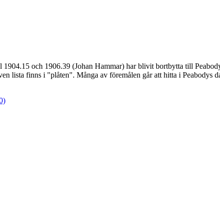
hl 1904.15 och 1906.39 (Johan Hammar) har blivit bortbytta till Peabod
n lista finns i "plåten". Många av föremålen går att hitta i Peabodys d
0)