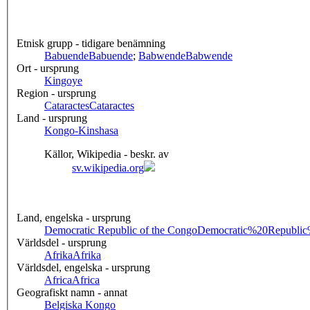
Etnisk grupp - tidigare benämning
Babuende
Babuende
;
Babwende
Babwende
Ort - ursprung
Kingoye
Region - ursprung
Cataractes
Cataractes
Land - ursprung
Kongo-Kinshasa
Källor, Wikipedia - beskr. av
sv.wikipedia.org
Land, engelska - ursprung
Democratic Republic of the Congo
Democratic%20Republi
Världsdel - ursprung
Afrika
Afrika
Världsdel, engelska - ursprung
Africa
Africa
Geografiskt namn - annat
Belgiska Kongo