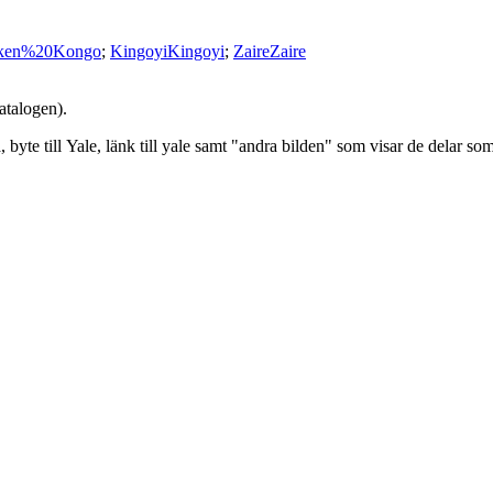
iken%20Kongo
;
Kingoyi
Kingoyi
;
Zaire
Zaire
atalogen).
ta, byte till Yale, länk till yale samt "andra bilden" som visar de delar so