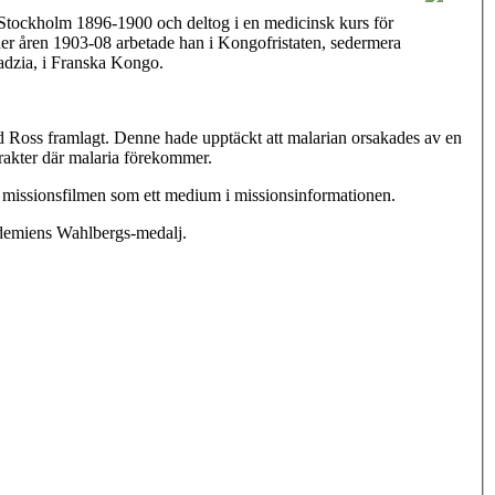
Stockholm 1896-1900 och deltog i en medicinsk kurs för
der åren 1903-08 arbetade han i Kongofristaten, sedermera
Madzia, i Franska Kongo.
ld Ross framlagt. Denne hade upptäckt att malarian orsakades av en
trakter där malaria förekommer.
de missionsfilmen som ett medium i missionsinformationen.
ademiens Wahlbergs-medalj.