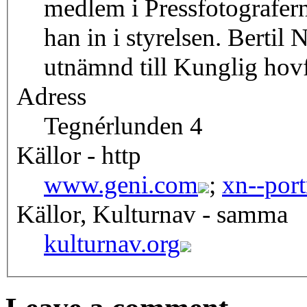
medlem i Pressfotografer
han in i styrelsen. Bertil
utnämnd till Kunglig hovf
Adress
Tegnérlunden 4
Källor - http
www.geni.com
;
xn--port
Källor, Kulturnav - samma
kulturnav.org