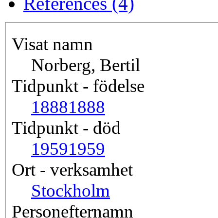
References (4)
Visat namn
Norberg, Bertil
Tidpunkt - födelse
1888
1888
Tidpunkt - död
1959
1959
Ort - verksamhet
Stockholm
Personefternamn