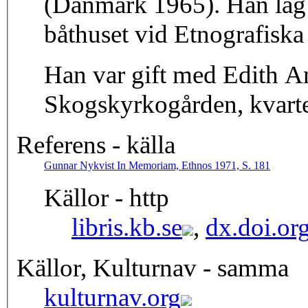
(Danmark 1965). Han låg 
båthuset vid Etnografisk
Han var gift med Edith A
Skogskyrkogården, kvart
Referens - källa
Gunnar Nykvist In Memoriam, Ethnos 1971, S. 181
Källor - http
libris.kb.se
,
dx.doi.or
Källor, Kulturnav - samma
kulturnav.org