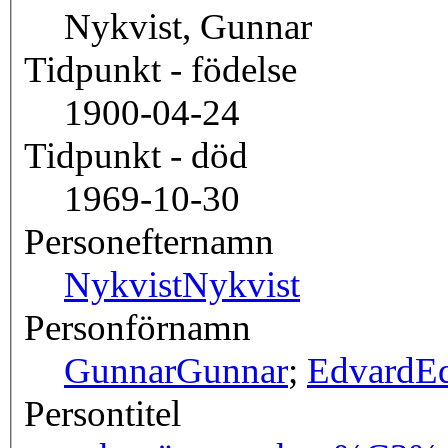
Nykvist, Gunnar
Tidpunkt - födelse
1900-04-24
Tidpunkt - död
1969-10-30
Personefternamn
Nykvist
Nykvist
Personförnamn
Gunnar
Gunnar
;
Edvard
E
Persontitel