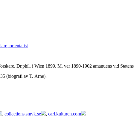
re, orientalist
Fredrik Robert Martin, orientalist, konstsamlare, konstforskare. Dr.phil. 
 (biografi av T. Arne).
,
collections.smvk.se
,
carl.kulturen.com