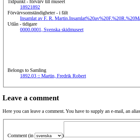
Tidpunkt - förvärv till museet
1892
1892
Förvärvsomständigheter - i fält
Insamlat av F. R. Martin.
Insamlat%20av%20F.%20R.%20Mar
Utlån - tidigare
0000.0001, Svenska skidmuseet
Belongs to Samling
1892.03 :: Martin, Fredrik Robert
Leave a comment
Here you can leave a comment. You have to supply an e-mail, an alias
Comment (in
)