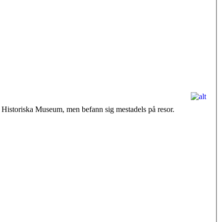
i Wien 1899. M. var 1890-1902 amanuens vid Statens Historiska Museum, men befann sig mestadels på resor.