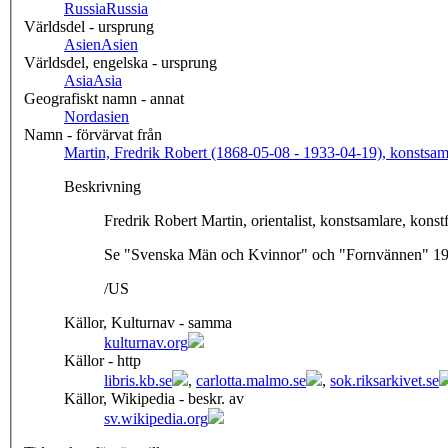
Russia
Russia
Världsdel - ursprung
Asien
Asien
Världsdel, engelska - ursprung
Asia
Asia
Geografiskt namn - annat
Nordasien
Namn - förvärvat från
Martin, Fredrik Robert (1868-05-08 - 1933-04-19), konstsamla
Beskrivning
Se "Svenska Män och Kvinnor" och "Fornvännen" 1935
/US
Källor, Kulturnav - samma
kulturnav.org
Källor - http
libris.kb.se
,
carlotta.malmo.se
,
sok.riksarkivet.se
Källor, Wikipedia - beskr. av
sv.wikipedia.org