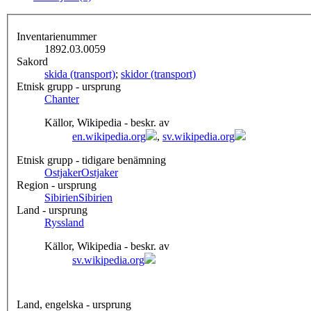
Inventarienummer
1892.03.0059
Sakord
skida (transport)
;
skidor (transport)
Etnisk grupp - ursprung
Chanter
Källor, Wikipedia - beskr. av
en.wikipedia.org
,
sv.wikipedia.org
Etnisk grupp - tidigare benämning
Ostjaker
Ostjaker
Region - ursprung
Sibirien
Sibirien
Land - ursprung
Ryssland
Källor, Wikipedia - beskr. av
sv.wikipedia.org
Land, engelska - ursprung