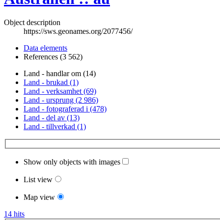
Object description
https://sws.geonames.org/2077456/
Data elements
References (3 562)
Land - handlar om (14)
Land - brukad (1)
Land - verksamhet (69)
Land - ursprung (2 986)
Land - fotograferad i (478)
Land - del av (13)
Land - tillverkad (1)
Show only objects with images
List view
Map view
14 hits