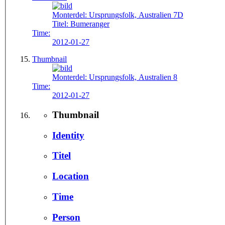
Monterdel:
Ursprungsfolk, Australien 7D
Titel:
Bumeranger
Time:
2012-01-27
Thumbnail
Monterdel:
Ursprungsfolk, Australien 8
Time:
2012-01-27
Thumbnail
Identity
Titel
Location
Time
Person