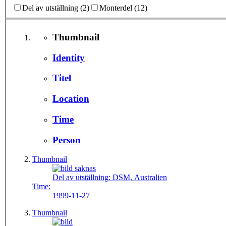
Del av utställning (2)
Monterdel (12)
Thumbnail
Identity
Titel
Location
Time
Person
Thumbnail
Del av utställning:
DSM, Australien
Time:
1999-11-27
Thumbnail