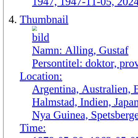
1947, 1947-11-05, 202
Thumbnail
Namn:
Alling, Gustaf
Persontitel:
doktor, pro
Location:
Argentina, Australien, B
Halmstad, Indien, Japa
Nya Guinea, Spetsberge
Time: