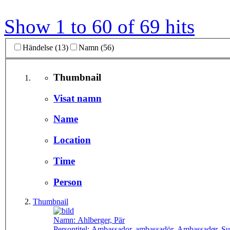
Show 1 to 60 of 69 hits
Händelse (13)
Namn (56)
Thumbnail
Visat namn
Name
Location
Time
Person
Thumbnail
Namn:
Ahlberger, Pär
Persontitel:
Ambassador, ambassadör, Ambassadør, Suur