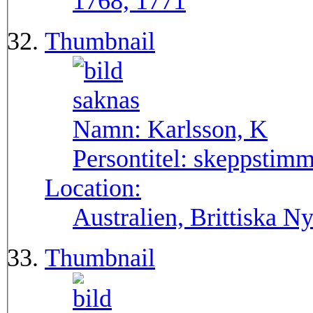
1768, 1771
Thumbnail
Namn:
Karlsson, K
Persontitel:
skeppstim
Location:
Australien, Brittiska 
Thumbnail