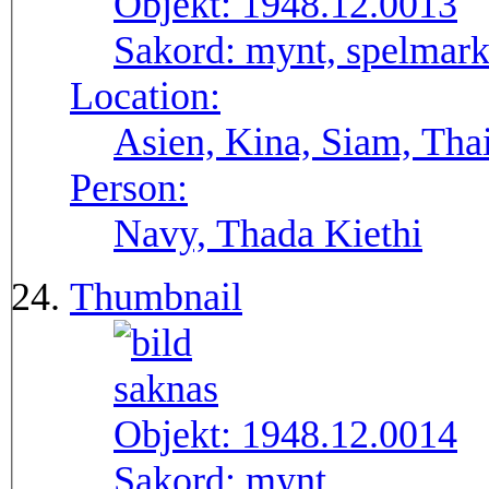
Objekt:
1948.12.0013
Sakord:
mynt, spelmar
Location:
Asien, Kina, Siam, Tha
Person:
Navy, Thada Kiethi
Thumbnail
Objekt:
1948.12.0014
Sakord:
mynt