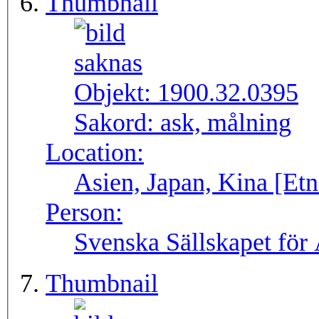
Thumbnail
Objekt:
1900.32.0395
Sakord:
ask, målning
Location:
Asien, Japan, Kina [Etn
Person:
Svenska Sällskapet för
Thumbnail