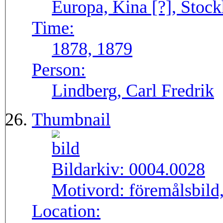
Europa, Kina [?], Stoc
Time:
1878, 1879
Person:
Lindberg, Carl Fredrik
Thumbnail
Bildarkiv:
0004.0028
Motivord:
föremålsbild,
Location: