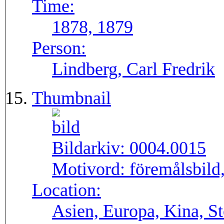
Time:
1878, 1879
Person:
Lindberg, Carl Fredrik
Thumbnail
Bildarkiv:
0004.0015
Motivord:
föremålsbild,
Location:
Asien, Europa, Kina, S