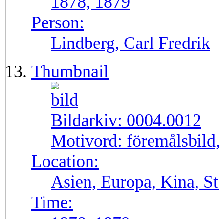
1878, 1879
Person:
Lindberg, Carl Fredrik
Thumbnail
Bildarkiv:
0004.0012
Motivord:
föremålsbild,
Location:
Asien, Europa, Kina, S
Time: