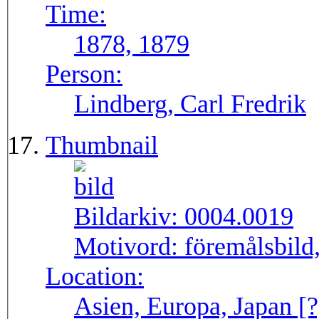
Time:
1878, 1879
Person:
Lindberg, Carl Fredrik
Thumbnail
Bildarkiv:
0004.0019
Motivord:
föremålsbild,
Location:
Asien, Europa, Japan [?