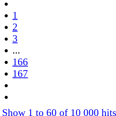
1
2
3
...
166
167
Show 1 to 60 of 10 000 hits