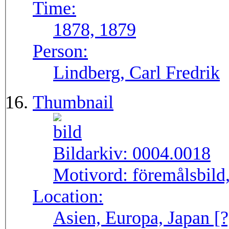
Time:
1878, 1879
Person:
Lindberg, Carl Fredrik
Thumbnail
Bildarkiv:
0004.0018
Motivord:
föremålsbild,
Location:
Asien, Europa, Japan [?