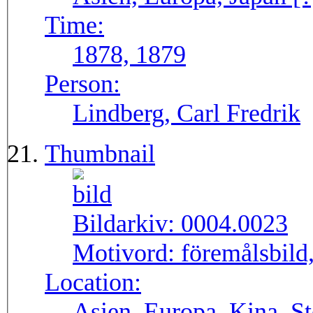
Time:
1878, 1879
Person:
Lindberg, Carl Fredrik
Thumbnail
Bildarkiv:
0004.0023
Motivord:
föremålsbild,
Location:
Asien, Europa, Kina, S