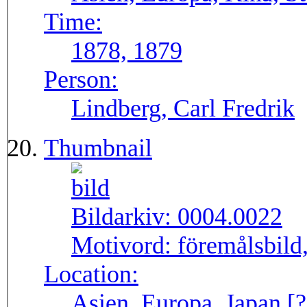
Time:
1878, 1879
Person:
Lindberg, Carl Fredrik
Thumbnail
Bildarkiv:
0004.0022
Motivord:
föremålsbild,
Location:
Asien, Europa, Japan [?