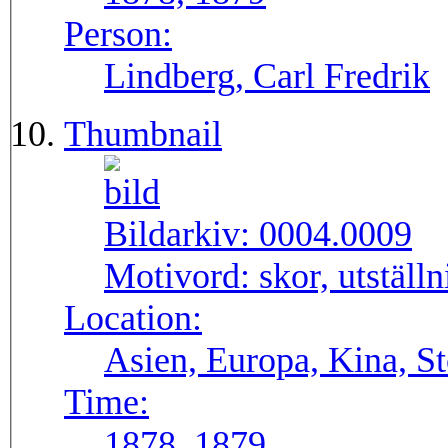
Person:
Lindberg, Carl Fredrik
Thumbnail
Bildarkiv:
0004.0009
Motivord:
skor, utställ
Location:
Asien, Europa, Kina, S
Time:
1878, 1879