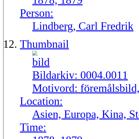
1878, 1879
Person:
Lindberg, Carl Fredrik
Thumbnail
Bildarkiv:
0004.0011
Motivord:
föremålsbild,
Location:
Asien, Europa, Kina, S
Time: