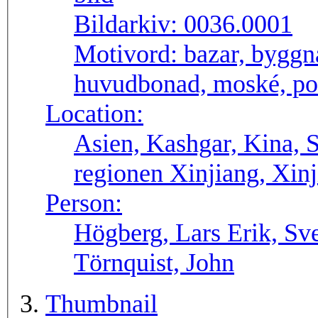
Bildarkiv:
0036.0001
Motivord:
bazar, byggn
huvudbonad, moské, por
Location:
Asien, Kashgar, Kina, 
regionen Xinjiang, Xinj
Person:
Högberg, Lars Erik, Sv
Törnquist, John
Thumbnail