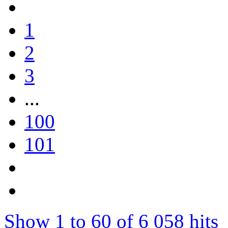
1
2
3
...
100
101
Show 1 to 60 of 6 058 hits