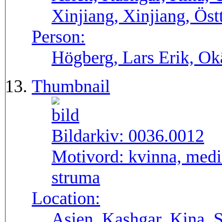
Xinjiang, Xinjiang, Öst
Person:
Högberg, Lars Erik, O
Thumbnail
Bildarkiv:
0036.0012
Motivord:
kvinna, medic
struma
Location:
Asien, Kashgar, Kina, 