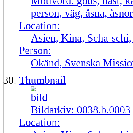
Motivord:
gods, häst, k
person, väg, åsna, åsnor
Location:
Asien, Kina, Scha-schi,
Person:
Okänd, Svenska Missio
Thumbnail
Bildarkiv:
0038.b.0003
Location: