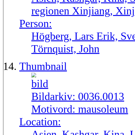
regionen Xinjiang, Xinj
Person:
Högberg, Lars Erik, Sv
Törnquist, John
Thumbnail
Bildarkiv:
0036.0013
Motivord:
mausoleum
Location:
Asien, Kashgar, Kina, 