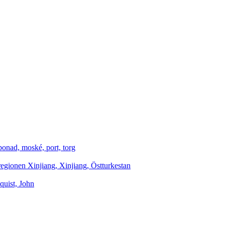
onad, moské, port, torg
egionen Xinjiang, Xinjiang, Östturkestan
quist, John