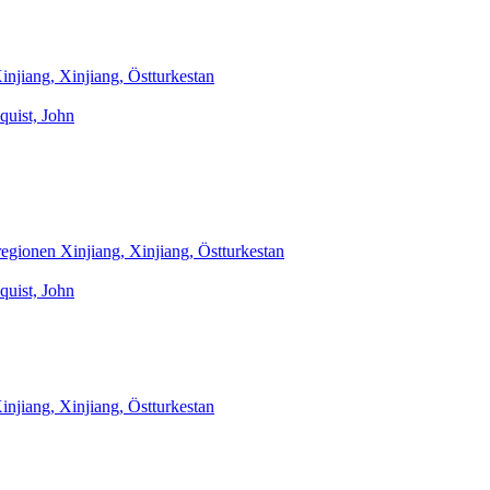
njiang, Xinjiang, Östturkestan
quist, John
egionen Xinjiang, Xinjiang, Östturkestan
quist, John
njiang, Xinjiang, Östturkestan