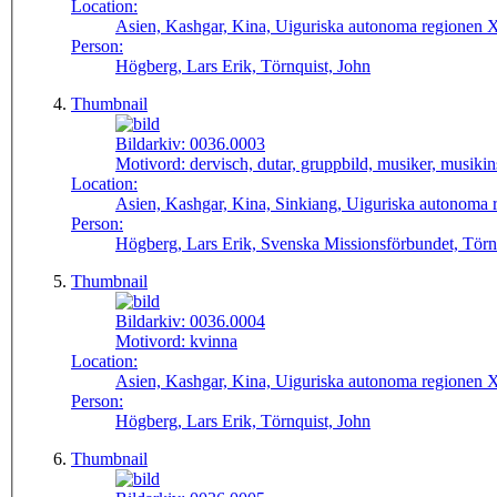
Location:
Asien, Kashgar, Kina, Uiguriska autonoma regionen Xi
Person:
Högberg, Lars Erik, Törnquist, John
Thumbnail
Bildarkiv:
0036.0003
Motivord:
dervisch, dutar, gruppbild, musiker, musiki
Location:
Asien, Kashgar, Kina, Sinkiang, Uiguriska autonoma r
Person:
Högberg, Lars Erik, Svenska Missionsförbundet, Törn
Thumbnail
Bildarkiv:
0036.0004
Motivord:
kvinna
Location:
Asien, Kashgar, Kina, Uiguriska autonoma regionen Xi
Person:
Högberg, Lars Erik, Törnquist, John
Thumbnail