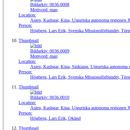
Bildarkiv:
0036.0008
Motivord:
man
Location:
Asien, Kashgar, Kina, Uiguriska autonoma regionen Xi
Person:
Högberg, Lars Erik, Svenska Missionsförbundet, Törn
Thumbnail
Bildarkiv:
0036.0009
Motivord:
man
Location:
Asien, Kashgar, Kina, Sinkiang, Uiguriska autonoma r
Person:
Högberg, Lars Erik, Svenska Missionsförbundet, Törn
Thumbnail
Bildarkiv:
0036.0010
Location:
Asien, Kashgar, Kina, Uiguriska autonoma regionen Xi
Person:
Högberg, Lars Erik, Okänd
Thumbnail