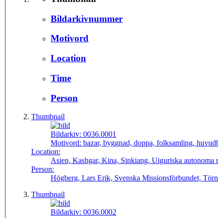
Bildarkivnummer
Motivord
Location
Time
Person
Thumbnail
Bildarkiv:
0036.0001
Motivord:
bazar, byggnad, doppa, folksamling, huvudb
Location:
Asien, Kashgar, Kina, Sinkiang, Uiguriska autonoma r
Person:
Högberg, Lars Erik, Svenska Missionsförbundet, Törn
Thumbnail
Bildarkiv:
0036.0002