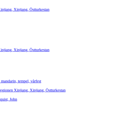
njiang, Xinjiang, Östturkestan
njiang, Xinjiang, Östturkestan
 mandarin, tempel, vårfest
egionen Xinjiang, Xinjiang, Östturkestan
quist, John