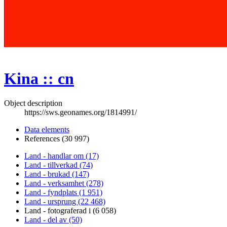
Kina :: cn
Object description
https://sws.geonames.org/1814991/
Data elements
References (30 997)
Land - handlar om (17)
Land - tillverkad (74)
Land - brukad (147)
Land - verksamhet (278)
Land - fyndplats (1 951)
Land - ursprung (22 468)
Land - fotograferad i (6 058)
Land - del av (50)