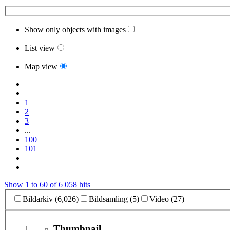
Show only objects with images
List view
Map view
1
2
3
...
100
101
Show 1 to 60 of 6 058 hits
Bildarkiv (6,026)
Bildsamling (5)
Video (27)
Thumbnail