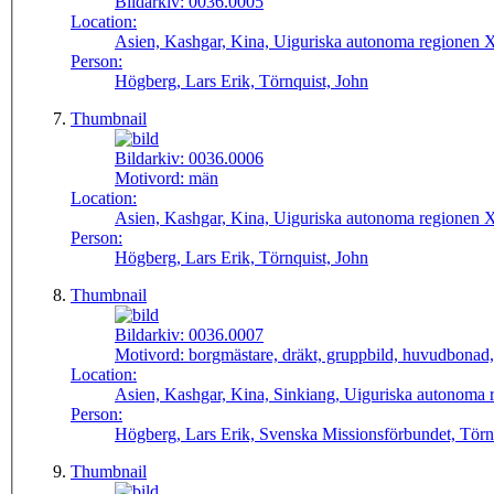
Bildarkiv:
0036.0005
Location:
Asien, Kashgar, Kina, Uiguriska autonoma regionen Xi
Person:
Högberg, Lars Erik, Törnquist, John
Thumbnail
Bildarkiv:
0036.0006
Motivord:
män
Location:
Asien, Kashgar, Kina, Uiguriska autonoma regionen Xi
Person:
Högberg, Lars Erik, Törnquist, John
Thumbnail
Bildarkiv:
0036.0007
Motivord:
borgmästare, dräkt, gruppbild, huvudbonad,
Location:
Asien, Kashgar, Kina, Sinkiang, Uiguriska autonoma r
Person:
Högberg, Lars Erik, Svenska Missionsförbundet, Törn
Thumbnail