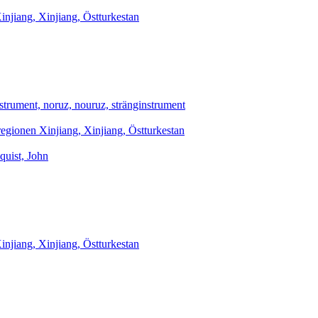
njiang, Xinjiang, Östturkestan
nstrument, noruz, nouruz, stränginstrument
egionen Xinjiang, Xinjiang, Östturkestan
quist, John
njiang, Xinjiang, Östturkestan