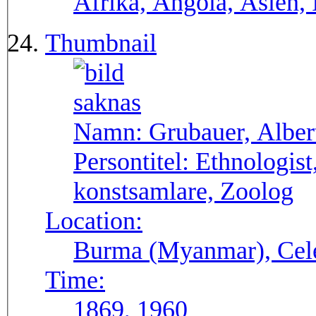
Afrika, Angola, Asien,
Thumbnail
Namn:
Grubauer, Alber
Persontitel:
Ethnologist
konstsamlare, Zoolog
Location:
Burma (Myanmar), Cele
Time:
1869, 1960