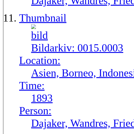
Dajaker, Wandres, Frie
Thumbnail
Bildarkiv:
0015.0003
Location:
Asien, Borneo, Indone
Time:
1893
Person:
Dajaker, Wandres, Frie