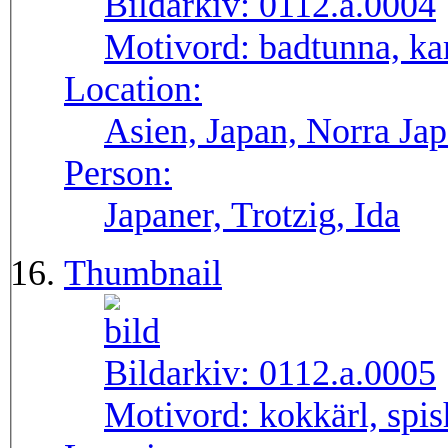
Bildarkiv:
0112.a.0004
Motivord:
badtunna, ka
Location:
Asien, Japan, Norra Ja
Person:
Japaner, Trotzig, Ida
Thumbnail
Bildarkiv:
0112.a.0005
Motivord:
kokkärl, spis