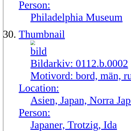
Person:
Philadelphia Museum
Thumbnail
Bildarkiv:
0112.b.0002
Motivord:
bord, män, ru
Location:
Asien, Japan, Norra Ja
Person:
Japaner, Trotzig, Ida