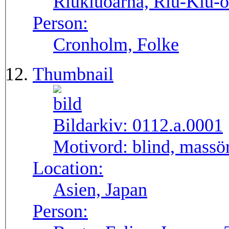
Riukiuöarna, Riu-Kiu-
Person:
Cronholm, Folke
Thumbnail
Bildarkiv:
0112.a.0001
Motivord:
blind, massör
Location:
Asien, Japan
Person: