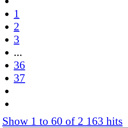
1
2
3
...
36
37
Show 1 to 60 of 2 163 hits