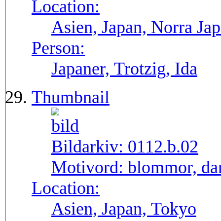
Location:
Asien, Japan, Norra Ja
Person:
Japaner, Trotzig, Ida
Thumbnail
Bildarkiv:
0112.b.02
Motivord:
blommor, d
Location:
Asien, Japan, Tokyo