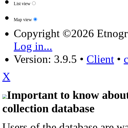
List view
Map view
Copyright ©2026 Etnogr
Log in...
Version: 3.9.5
•
Client
•
X
Important to know about 
collection database
Users of the database are w