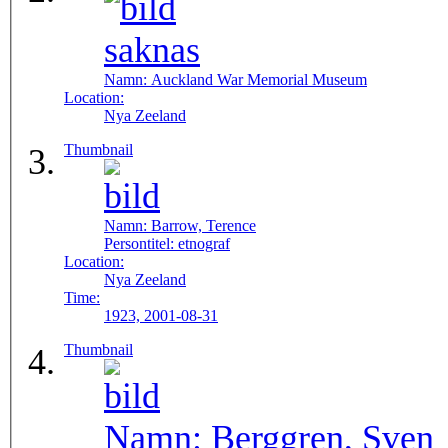
Namn:
Auckland War Memorial Museum
Location:
Nya Zeeland
Thumbnail
Namn:
Barrow, Terence
Persontitel:
etnograf
Location:
Nya Zeeland
Time:
1923, 2001-08-31
Thumbnail
Namn:
Berggren, Sven