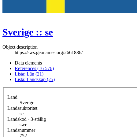
Sverige :: se
Object description
https://sws.geonames.org/2661886/
Data elements
References (16 576)
Lista: Län (21)
Lista: Landskap (25)
Land
Sverige
Landsauktoritet
se
Landskod - 3-ställig
swe
Landsnummer
752