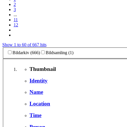
2
3
...
11
12
Show 1 to 60 of 667 hits
Bildarkiv (666)
Bildsamling (1)
Thumbnail
Identity
Name
Location
Time
Person