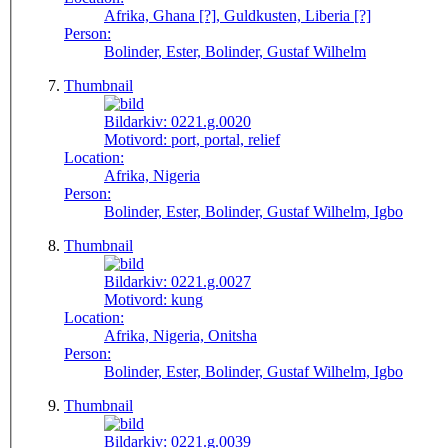
Afrika, Ghana [?], Guldkusten, Liberia [?]
Person:
Bolinder, Ester, Bolinder, Gustaf Wilhelm
Thumbnail
Bildarkiv:
0221.g.0020
Motivord:
port, portal, relief
Location:
Afrika, Nigeria
Person:
Bolinder, Ester, Bolinder, Gustaf Wilhelm, Igbo
Thumbnail
Bildarkiv:
0221.g.0027
Motivord:
kung
Location:
Afrika, Nigeria, Onitsha
Person:
Bolinder, Ester, Bolinder, Gustaf Wilhelm, Igbo
Thumbnail
Bildarkiv:
0221.g.0039