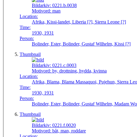
Bildarkiv:
0221.b.0038
Motivord:
man
Location:
Afrika, Kissi-landet, Liberia [?], Sierra Leone [?]
Time:
1930, 1931
Person:
Bolinder, Ester, Bolinder, Gustaf Wilhelm, Kissi [?]
Thumbnail
Bildarkiv:
0221.c.0003
Motivord:
by, drottning, hydda, kvinna
Location:
Afrika, Blama, Blama Massaquoi, Pujehun, Sierra Le
Time:
1930, 1931
Person:
Bolinder, Ester, Bolinder, Gustaf Wilhelm, Madam Wo
Thumbnail
Bildarkiv:
0221.f.0020
Motivord:
båt, man, roddare
Location: