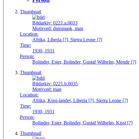
Thumbnail
Bildarkiv:
0221.a.0033
Motivord:
dansmask, man
Location:
Afrika, Liberia [?], Sierra Leone [?]
Time:
1930, 1931
Person:
Bolinder, Ester, Bolinder, Gustaf Wilhelm, Mende [?]
Thumbnail
Bildarkiv:
0221.b.0035
Motivord:
man
Location:
Afrika, Kissi-landet, Liberia [?], Sierra Leone [?]
Time:
1930, 1931
Person:
Bolinder, Ester, Bolinder, Gustaf Wilhelm, Kissi [?]
Thumbnail