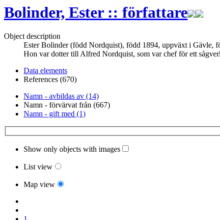
Bolinder, Ester :: författare
Object description
Ester Bolinder (född Nordquist), född 1894, uppväxt i Gävle, f
Hon var dotter till Alfred Nordquist, som var chef för ett sågv
Data elements
References (670)
Namn - avbildas av (14)
Namn - förvärvat från (667)
Namn - gift med (1)
Show only objects with images
List view
Map view
1