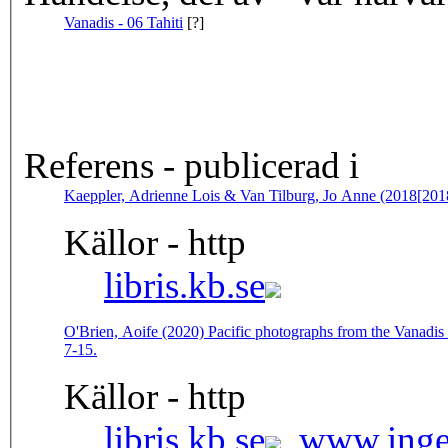
Vanadis - 06 Tahiti
[?]
Referens - publicerad i
Kaeppler, Adrienne Lois & Van Tilburg, Jo Anne (2018[2018]).
Källor - http
libris.kb.se
O'Brien, Aoife (2020) Pacific photographs from the Vanadis 
7-15.
Källor - http
libris.kb.se
,
www.inge