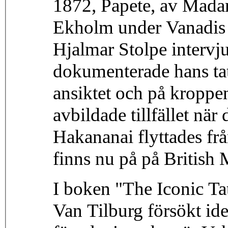
1872, Papete, av Mada
Ekholm under Vanadis 
Hjalmar Stolpe intervj
dokumenterade hans tat
ansiktet och på kroppe
avbildade tillfället nä
Hakananai flyttades f
finns nu på på British
I boken "The Iconic T
Van Tilburg försökt id