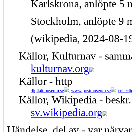
Karlskrona, anlöpte 5 
Stockholm, anlöpte 9 
(wikipedia, 2024-08-1
Källor, Kulturnav - samm
kulturnav.org
Källor - http
digitaltmuseum.se
,
www.postmuseum.se
,
collect
Källor, Wikipedia - beskr.
sv.wikipedia.org
Händelse, del av - var närva