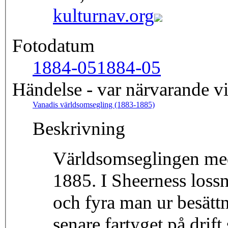
kulturnav.org
Fotodatum
1884-05
1884-05
Händelse - var närvarande v
Vanadis världsomsegling (1883-1885)
Beskrivning
Världsomseglingen med
1885. I Sheerness lossn
och fyra man ur besätt
senare fartyget på drift