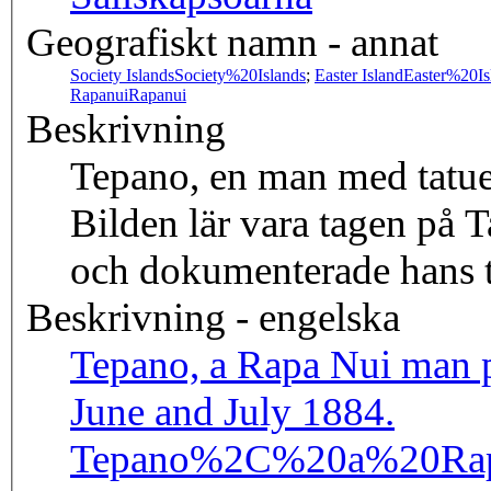
Geografiskt namn - annat
Society Islands
Society%20Islands
;
Easter Island
Easter%20Is
Rapanui
Rapanui
Beskrivning
Tepano, en man med tatue
Bilden lär vara tagen på T
och dokumenterade hans t
Beskrivning - engelska
Tepano, a Rapa Nui man p
June and July 1884.
Tepano%2C%20a%20Rap