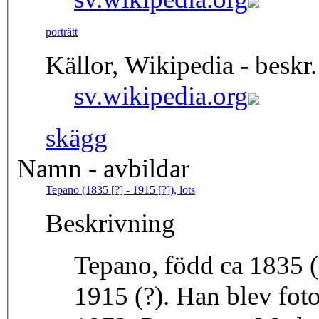
porträtt
Källor, Wikipedia - beskr.
sv.wikipedia.org
skägg
Namn - avbildar
Tepano (1835 [?] - 1915 [?]), lots
Beskrivning
Tepano, född ca 1835 (
1915 (?). Han blev foto