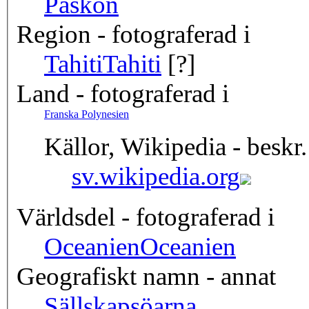
Påskön
Region - fotograferad i
Tahiti
Tahiti
[?]
Land - fotograferad i
Franska Polynesien
Källor, Wikipedia - beskr.
sv.wikipedia.org
Världsdel - fotograferad i
Oceanien
Oceanien
Geografiskt namn - annat
Sällskapsöarna