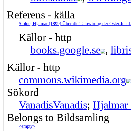
Referens - källa
Stolpe, Hjalmar (1899) Über die Tätowirung der Oster-Insulan
Källor - http
books.google.se
,
libri
Källor - http
commons.wikimedia.org
Sökord
Vanadis
Vanadis
;
Hjalmar 
Belongs to Bildsamling
<empty>