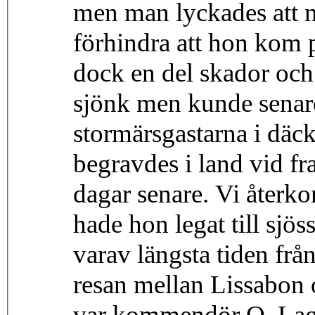
men man lyckades att 
förhindra att hon kom p
dock en del skador och
sjönk men kunde senare 
stormärsgastarna i däc
begravdes i land vid fr
dagar senare. Vi återko
hade hon legat till sjös
varav längsta tiden frå
resan mellan Lissabon 
var kommendör O. Lage