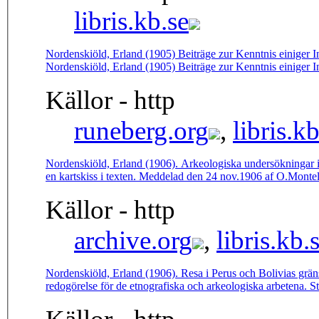
libris.kb.se
Nordenskiöld, Erland (1905) Beiträge zur Kenntnis einiger 
Nordenskiöld, Erland (1905) Beiträge zur Kenntnis einiger 
Källor - http
runeberg.org
,
libris.kb
Nordenskiöld, Erland (1906). Arkeologiska undersökningar i 
en kartskiss i texten. Meddelad den 24 nov.1906 af O.Monte
Källor - http
archive.org
,
libris.kb.
Nordenskiöld, Erland (1906). Resa i Perus och Bolivias grän
redogörelse för de etnografiska och arkeologiska arbetena. 