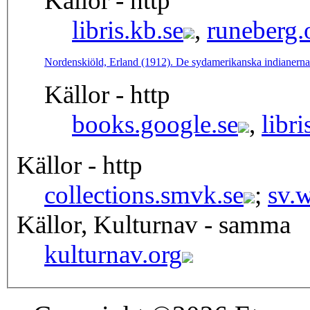
Källor - http
libris.kb.se
,
runeberg.
Nordenskiöld, Erland (1912). De sydamerikanska indianernas
Källor - http
books.google.se
,
libri
Källor - http
collections.smvk.se
;
sv.w
Källor, Kulturnav - samma
kulturnav.org