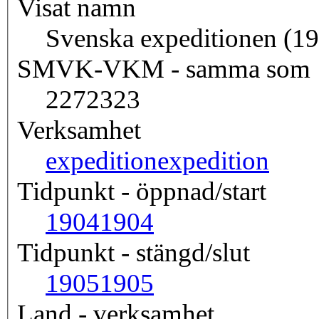
Visat namn
Svenska expeditionen (1
SMVK-VKM - samma som
2272323
Verksamhet
expedition
expedition
Tidpunkt - öppnad/start
1904
1904
Tidpunkt - stängd/slut
1905
1905
Land - verksamhet