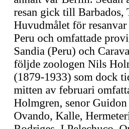
resan gick till Barbados,
Huvudmålet för resanvar
Peru och omfattade provi
Sandia (Peru) och Carava
följde zoologen Nils Hol
(1879-1933) som dock tid
mitten av februari omfat
Holmgren, senor Guidon a
Ovando, Kalle, Hermete
Rodriges. I Pelechuco, Q