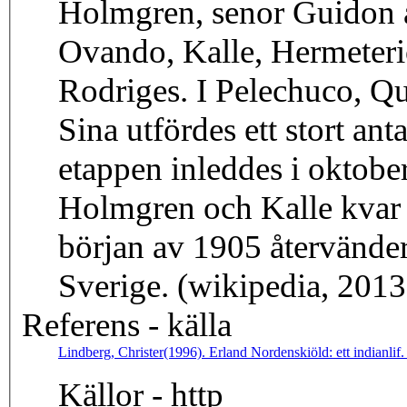
Holmgren, senor Guidon ay
Ovando, Kalle, Hermeter
Rodriges. I Pelechuco, Q
Sina utfördes ett stort an
etappen inleddes i oktobe
Holmgren och Kalle kvar f
början av 1905 återvände
Sverige. (wikipedia, 201
Referens - källa
Lindberg, Christer(1996). Erland Nordenskiöld: ett indianlif
Källor - http