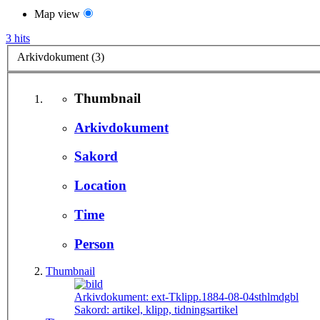
Map view
3 hits
Arkivdokument (3)
Thumbnail
Arkivdokument
Sakord
Location
Time
Person
Thumbnail
Arkivdokument:
ext-Tklipp.1884-08-04sthlmdgbl
Sakord:
artikel, klipp, tidningsartikel