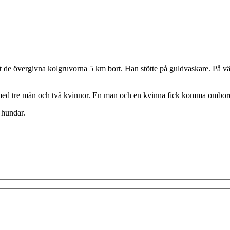
 de övergivna kolgruvorna 5 km bort. Han stötte på guldvaskare. På väg
is med tre män och två kvinnor. En man och en kvinna fick komma omb
 hundar.