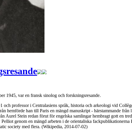
ngsresande
ber 1945, var en fransk sinolog och forskningsresande.
901 och professor i Centralasiens språk, historia och arkeologi vid Col
rån hemförde han till Paris en mängd manuskript - härstammande från l:a 
rån Aurel Stein redan förut för engelska samlingar hembragt gott en tre
Pelliot genom en mängd arbeten i de orientaliska fackpublikationerna Bu
iatic society med flera. (Wikipedia, 2014-07-02)