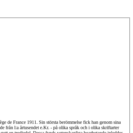
ollège de France 1911. Sin största berömmelse fick han genom sina
rån l:a årtusendet e.Kr. - på olika språk och i olika skriftarter
 gott en tredjedel. Dessa fynds vetenskapliga bearbetande inleddes