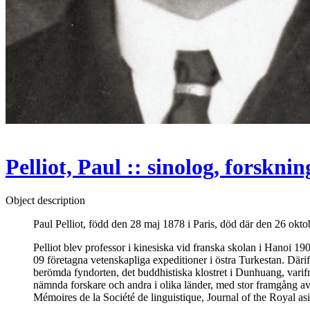
Pelliot, Paul :: sinolog, forskni
Object description
Paul Pelliot, född den 28 maj 1878 i Paris, död där den 26 okto
Pelliot blev professor i kinesiska vid franska skolan i Hanoi 1
09 företagna vetenskapliga expeditioner i östra Turkestan. Därif
berömda fyndorten, det buddhistiska klostret i Dunhuang, varif
nämnda forskare och andra i olika länder, med stor framgång av 
Mémoires de la Société de linguistique, Journal of the Royal as