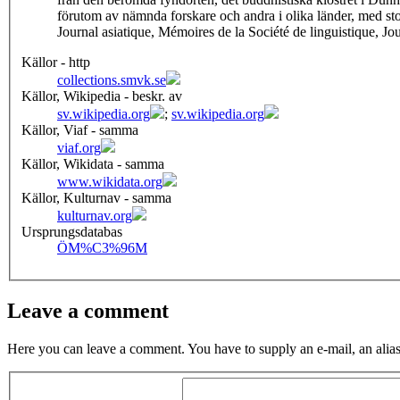
förutom av nämnda forskare och andra i olika länder, med sto
Journal asiatique, Mémoires de la Société de linguistique, Jo
Källor - http
collections.smvk.se
Källor, Wikipedia - beskr. av
sv.wikipedia.org
;
sv.wikipedia.org
Källor, Viaf - samma
viaf.org
Källor, Wikidata - samma
www.wikidata.org
Källor, Kulturnav - samma
kulturnav.org
Ursprungsdatabas
ÖM
%C3%96M
Leave a comment
Here you can leave a comment. You have to supply an e-mail, an alias