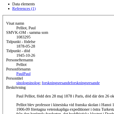
Data elements
References (1)
Visat namn
Pelliot, Paul
SMVK-OM - samma som
1083295
Tidpunkt - födelse
1878-05-28
Tidpunkt - död
1945-10-26
Personefternamn
Pelliot
Personförnamn
Paul
Paul
Persontitel
sinolog
sinolog
;
forskningsresande
forskningsresande
Beskrivning
Paul Pelliot, född den 28 maj 1878 i Paris, död där den 26 o
Pelliot blev professor i kinesiska vid franska skolan i Hanoi
1906-09 företagna vetenskapliga expeditioner i östra Turkesta
från den berömda fyndorten, det buddhistiska klostret i Dunh