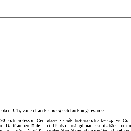
ktober 1945, var en fransk sinolog och forskningsresande.
 1901 och professor i Centralasiens språk, historia och arkeologi vid C
n. Därifrån hemförde han till Paris en mängd manuskript - härstammande f
uang, varifrån Aurel Stein redan förut för engelska samlingar hembragt