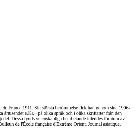
lège de France 1911. Sin största berömmelse fick han genom sina 1906-
årtusendet e.Kr. - på olika språk och i olika skriftarter från den
djedel. Dessa fynds vetenskapliga bearbetande inleddes förutom av
lletin de l'École française d'Extrême Orient, Journal asiatique,