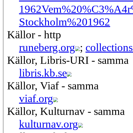
1962
Vem%20%C3%A4r%
Stockholm%201962
Källor - http
runeberg.org
;
collection
Källor, Libris-URI - samma
libris.kb.se
Källor, Viaf - samma
viaf.org
Källor, Kulturnav - samma
kulturnav.org