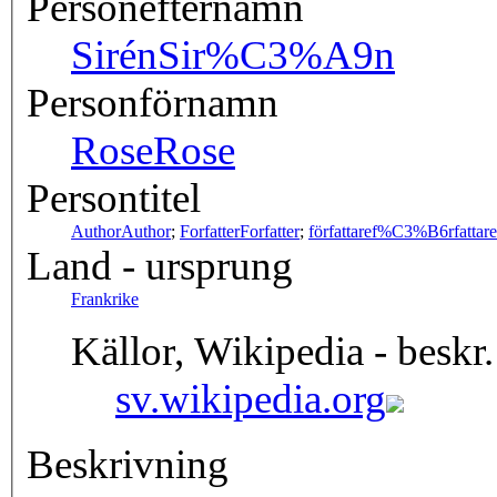
Personefternamn
Sirén
Sir%C3%A9n
Personförnamn
Rose
Rose
Persontitel
Author
Author
;
Forfatter
Forfatter
;
författare
f%C3%B6rfattare
Land - ursprung
Frankrike
Källor, Wikipedia - beskr.
sv.wikipedia.org
Beskrivning