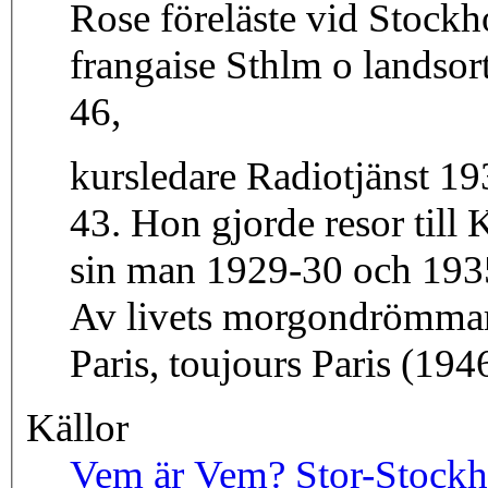
Rose föreläste vid Stockh
frangaise Sthlm o landsor
46,
kursledare Radiotjänst 19
43. Hon gjorde resor till
sin man 1929-30 och 1935-
Av livets morgondrömmar
Paris, toujours Paris (194
Källor
Vem är Vem? Stor-Stock